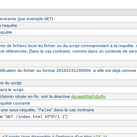
entrante (par exemple
)
GET
a requête
requête
 de fichiers local du fichier ou du script correspondant à la requête, s
st référencée. Dans le cas contraire, comme dans un contexte de serv
fication du fichier au format
, si elle est déjà conn
20101231235959
re du script.
nt le script.
hemin située en fin, voir la directive
AcceptPathInfo
equête courante
t une sous-requête, "
" dans le cas contraire
false
e "
")
GET /index.html HTTP/1.1
, s'il existe (non disponible à l'intérieur d'un bloc
)