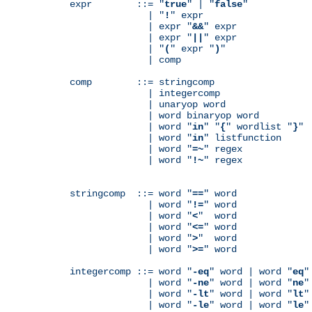
expr        ::= "
true
" | "
false
"

              | "
!
" expr

              | expr "
&&
" expr

              | expr "
||
" expr

              | "
(
" expr "
)
"

              | comp

comp        ::= stringcomp

              | integercomp

              | unaryop word

              | word binaryop word

              | word "
in
" "
{
" wordlist "
}
"

              | word "
in
" listfunction

              | word "
=~
" regex

              | word "
!~
" regex

stringcomp  ::= word "
==
" word

              | word "
!=
" word

              | word "
<
"  word

              | word "
<=
" word

              | word "
>
"  word

              | word "
>=
" word

integercomp ::= word "
-eq
" word | word "
eq
"
              | word "
-ne
" word | word "
ne
"
              | word "
-lt
" word | word "
lt
"
              | word "
-le
" word | word "
le
"