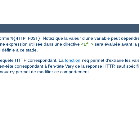
 forme
. Notez que la valeur d'une variable peut dépendr
%{HTTP_HOST}
une expression utilisée dans une directive
sera évaluée avant la p
<If >
définie à ce stade.
de requête HTTP correspondant. La
fonction
permet d'extraire les val
req
'en-tête correspondant à l'en-tête Vary de la réponse HTTP, sauf spécific
permet de modifier ce comportement.
novary