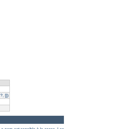
, [])