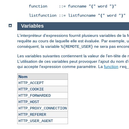
function     ::= funcname "
(
" word "
)
"

listfunction ::= listfuncname "
(
" word "
)
"
Variables
L'interpréteur d'expressions fournit plusieurs variables de la
requête au cours de laquelle elle est évaluée. Par exemple, 
conséquent, la variable
ne sera pas encore 
%{REMOTE_USER}
Les variables suivantes contiennent la valeur de l'en-tête 
L'utilisation de ces variables peut provoquer l'ajout du nom d
qui accepte l'expression comme paramètre. La
function
req_
Nom
HTTP_ACCEPT
HTTP_COOKIE
HTTP_FORWARDED
HTTP_HOST
HTTP_PROXY_CONNECTION
HTTP_REFERER
HTTP_USER_AGENT