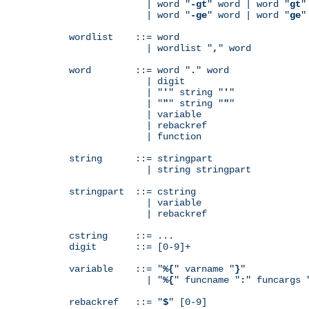
              | word "
-gt
" word | word "
gt
"
              | word "
-ge
" word | word "
ge
"
wordlist    ::= word

              | wordlist "
,
" word

word        ::= word "
.
" word

              | digit

              | "
'
" string "
'
"

              | "
"
" string "
"
"

              | variable

	      | rebackref

              | function

string      ::= stringpart

              | string stringpart

stringpart  ::= cstring

              | variable

	      | rebackref

cstring     ::= ...

digit       ::= [0-9]+

variable    ::= "
%{
" varname "
}
"

              | "
%{
" funcname "
:
" funcargs 
rebackref   ::= "
$
" [0-9]
