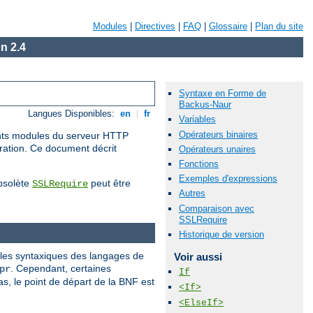
Modules
|
Directives
|
FAQ
|
Glossaire
|
Plan du site
n 2.4
Syntaxe en Forme de
Backus-Naur
Langues Disponibles:
en
|
fr
Variables
Opérateurs binaires
rents modules du serveur HTTP
uration. Ce document décrit
Opérateurs unaires
Fonctions
Exemples d'expressions
obsolète
peut être
SSLRequire
Autres
Comparaison avec
SSLRequire
Historique de version
gles syntaxiques des langages de
Voir aussi
. Cependant, certaines
pr
If
, le point de départ de la BNF est
<If>
<ElseIf>