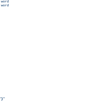
 word

 word

"
}
"
