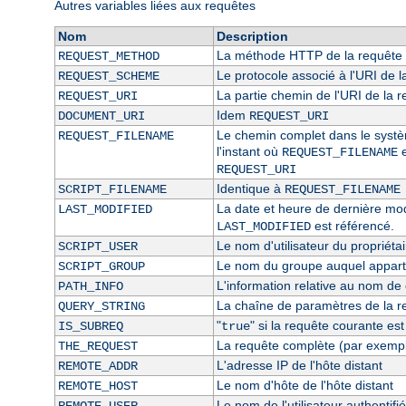
Autres variables liées aux requêtes
Nom
Description
La méthode HTTP de la requête 
REQUEST_METHOD
Le protocole associé à l'URI de l
REQUEST_SCHEME
La partie chemin de l'URI de la 
REQUEST_URI
Idem
DOCUMENT_URI
REQUEST_URI
Le chemin complet dans le système
REQUEST_FILENAME
l'instant où
e
REQUEST_FILENAME
REQUEST_URI
Identique à
SCRIPT_FILENAME
REQUEST_FILENAME
La date et heure de dernière modi
LAST_MODIFIED
est référencé.
LAST_MODIFIED
Le nom d'utilisateur du propriétai
SCRIPT_USER
Le nom du groupe auquel appartie
SCRIPT_GROUP
L'information relative au nom de c
PATH_INFO
La chaîne de paramètres de la r
QUERY_STRING
"
" si la requête courante es
IS_SUBREQ
true
La requête complète (par exempl
THE_REQUEST
L'adresse IP de l'hôte distant
REMOTE_ADDR
Le nom d'hôte de l'hôte distant
REMOTE_HOST
Le nom de l'utilisateur authentifié