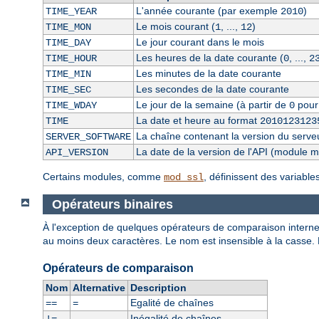
L'année courante (par exemple
)
TIME_YEAR
2010
Le mois courant (
, ...,
)
TIME_MON
1
12
Le jour courant dans le mois
TIME_DAY
Les heures de la date courante (
, ...,
TIME_HOUR
0
2
Les minutes de la date courante
TIME_MIN
Les secondes de la date courante
TIME_SEC
Le jour de la semaine (à partir de
pour
TIME_WDAY
0
La date et heure au format
TIME
2010123123
La chaîne contenant la version du serve
SERVER_SOFTWARE
La date de la version de l'API (module 
API_VERSION
Certains modules, comme
, définissent des variabl
mod_ssl
Opérateurs binaires
À l'exception de quelques opérateurs de comparaison internes
au moins deux caractères. Le nom est insensible à la casse.
Opérateurs de comparaison
Nom
Alternative
Description
Egalité de chaînes
==
=
Inégalité de chaînes