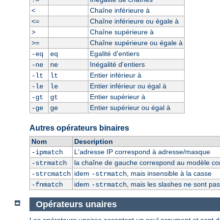
!=
Chaîne inférieure à
<
Chaîne inférieure ou égale à
<=
Chaîne supérieure à
>
Chaîne supérieure ou égale à
>=
Egalité d'entiers
-eq
eq
Inégalité d'entiers
-ne
ne
Entier inférieur à
-lt
lt
Entier inférieur ou égal à
-le
le
Entier supérieur à
-gt
gt
Entier supérieur ou égal à
-ge
ge
Autres opérateurs binaires
Nom
Description
L'adresse IP correspond à adresse/masque
-ipmatch
la chaîne de gauche correspond au modèle const
-strmatch
idem
, mais insensible à la casse
-strcmatch
-strmatch
idem
, mais les slashes ne sont pa
-fnmatch
-strmatch
Opérateurs unaires