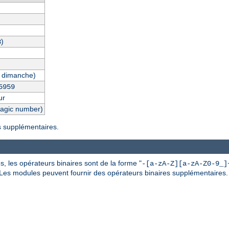
)
3
 dimanche)
5959
ur
magic number)
es supplémentaires.
, les opérateurs binaires sont de la forme "
-[a-zA-Z][a-zA-Z0-9_]
 Les modules peuvent fournir des opérateurs binaires supplémentaires.