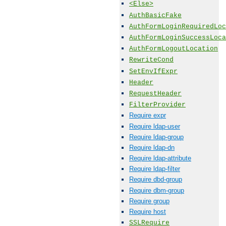
<Else>
AuthBasicFake
AuthFormLoginRequiredLoc
AuthFormLoginSuccessLoca
AuthFormLogoutLocation
RewriteCond
SetEnvIfExpr
Header
RequestHeader
FilterProvider
Require expr
Require ldap-user
Require ldap-group
Require ldap-dn
Require ldap-attribute
Require ldap-filter
Require dbd-group
Require dbm-group
Require group
Require host
SSLRequire