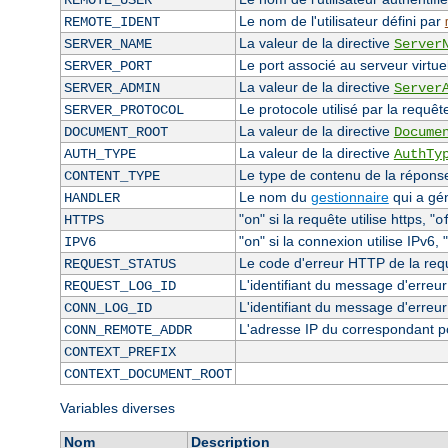
REMOTE_USER
Le nom de l'utilisateur défini par
REMOTE_IDENT
La valeur de la directive
SERVER_NAME
Server
Le port associé au serveur virtuel
SERVER_PORT
La valeur de la directive
SERVER_ADMIN
Server
Le protocole utilisé par la requêt
SERVER_PROTOCOL
La valeur de la directive
DOCUMENT_ROOT
Docume
La valeur de la directive
AUTH_TYPE
AuthTy
Le type de contenu de la réponse 
CONTENT_TYPE
Le nom du
gestionnaire
qui a gé
HANDLER
"
" si la requête utilise https, "
HTTPS
on
o
"
" si la connexion utilise IPv6, "
IPV6
on
Le code d'erreur HTTP de la requê
REQUEST_STATUS
L'identifiant du message d'erreur 
REQUEST_LOG_ID
L'identifiant du message d'erreur
CONN_LOG_ID
L'adresse IP du correspondant p
CONN_REMOTE_ADDR
CONTEXT_PREFIX
CONTEXT_DOCUMENT_ROOT
Variables diverses
Nom
Description