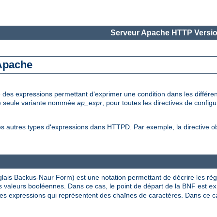
Serveur Apache HTTP Versio
 Apache
e des expressions permettant d'exprimer une condition dans les diffé
une seule variante nommée
ap_expr
, pour toutes les directives de config
es autres types d'expressions dans HTTPD. Par exemple, la directive 
lais Backus-Naur Form) est une notation permettant de décrire les rè
 valeurs booléennes. Dans ce cas, le point de départ de la BNF est
ex
s expressions qui représentent des chaînes de caractères. Dans ce cas