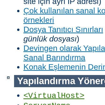
site için ayrı IP adresi)
Çok kullanılan sanal k
örnekleri
Dosya Tanıtıcı Sınırları
günlük dosyası
)
Devingen olarak Yapıla
Sanal Barındırma
Konak Eşlemenin Derin
Yapılandırma Yöner
<VirtualHost>