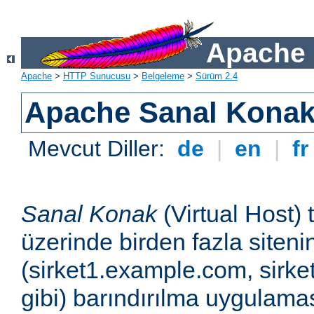
Apache 
Apache
>
HTTP Sunucusu
>
Belgeleme
>
Sürüm 2.4
Apache Sanal Konak 
Mevcut Diller:
de
|
en
|
f
Sanal Konak
(Virtual Host) 
üzerinde birden fazla siteni
(sirket1.example.com, sirk
gibi) barındırılma uygulamas