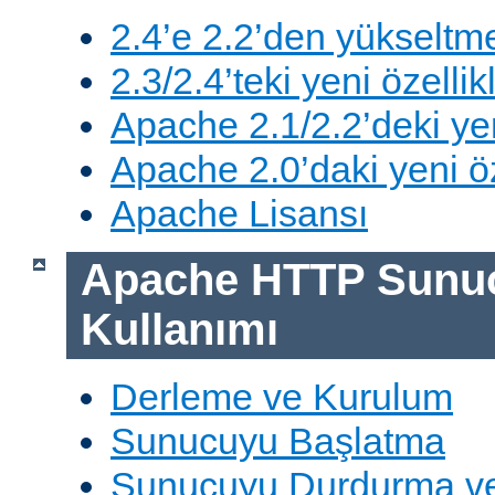
2.4’e 2.2’den yükseltm
2.3/2.4’teki yeni özellik
Apache 2.1/2.2’deki yen
Apache 2.0’daki yeni öz
Apache Lisansı
Apache HTTP Sunu
Kullanımı
Derleme ve Kurulum
Sunucuyu Başlatma
Sunucuyu Durdurma ve