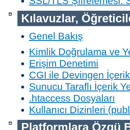
SSL/TLS Şifrelemesi:
Kılavuzlar, Öğreticil
Genel Bakış
Kimlik Doğrulama ve Y
Erişim Denetimi
CGI ile Devingen İçerik
Sunucu Taraflı İçerik Y
.htaccess Dosyaları
Kullanıcı Dizinleri (pub
Platformlara Özgü B