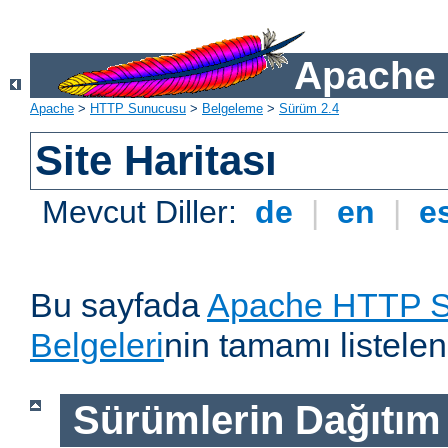
Apache 
Apache
>
HTTP Sunucusu
>
Belgeleme
>
Sürüm 2.4
Site Haritası
Mevcut Diller:
de
|
en
|
e
Bu sayfada
Apache HTTP S
Belgeleri
nin tamamı listelen
Sürümlerin Dağıtım B