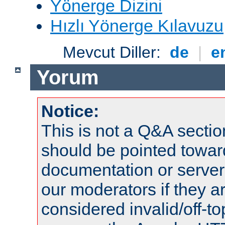
Yönerge Dizini
Hızlı Yönerge Kılavuzu
Mevcut Diller:
de
|
e
Yorum
Notice:
This is not a Q&A sect
should be pointed towar
documentation or serve
our moderators if they a
considered invalid/off-t