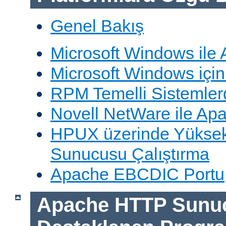
Genel Bakış
Microsoft Windows ile
Microsoft Windows içi
RPM Temelli Sistemler
Novell NetWare ile Ap
HPUX üzerinde Yüksek
Sunucusu Çalıştırma
Apache EBCDIC Portu
Apache HTTP Sunu