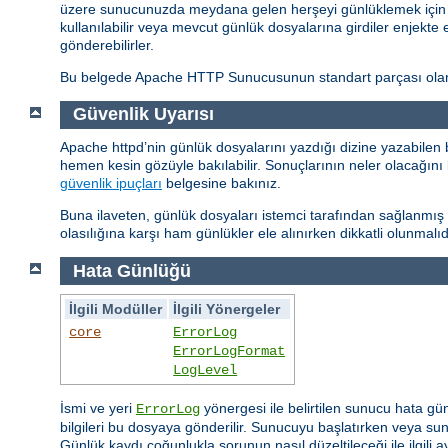
üzere sunucunuzda meydana gelen herşeyi günlüklemek için ço
kullanılabilir veya mevcut günlük dosyalarına girdiler enjekte 
gönderebilirler.
Bu belgede Apache HTTP Sunucusunun standart parçası olan g
Güvenlik Uyarısı
Apache httpd’nin günlük dosyalarını yazdığı dizine yazabilen 
hemen kesin gözüyle bakılabilir. Sonuçlarının neler olacağını 
güvenlik ipuçları
belgesine bakınız.
Buna ilaveten, günlük dosyaları istemci tarafından sağlanmış bi
olasılığına karşı ham günlükler ele alınırken dikkatli olunmalıd
Hata Günlüğü
İlgili Modüller
İlgili Yönergeler
core
ErrorLog
ErrorLogFormat
LogLevel
İsmi ve yeri
yönergesi ile belirtilen sunucu hata gü
ErrorLog
bilgileri bu dosyaya gönderilir. Sunucuyu başlatırken veya sunu
Günlük kaydı çoğunlukla sorunun nasıl düzeltileceği ile ilgili ayr