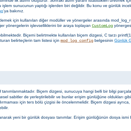
nde ilk adımı oluşturur. Sonraki adım yararlı istatistikleri üretmek için
u işlem sunucunun yaptığı işlerden biri değildir. Bu konu ve günlük in
oo
’ya bakınız.
netlemek için kullanılan diğer modüller ve yönergeler arasında mod_log
ğer yönergelerin işlevselliklerini bir araya toplayan
yönergesi
CustomLog
lmektedir. Biçemi belirtmekte kullanılan biçem dizgesi, C tarzı printf(1
uran belirteçlerin tam listesi için
belgesinin
Günlük Gi
mod_log_config
d
tanımlanmaktadır. Biçem dizgesi, sunucuya hangi belli bir bilgi parçal
sel sabitler de yerleştirilebilir ve bunlar erişim günlüğüne oldukları gib
ırmaması için ters bölü çizgisi ile öncelenmelidir. Biçem dizgesi ayrıca, s
bilir.
anarak yeni bir günlük dosyası tanımlar. Erişim günlüğünün dosya ismi 