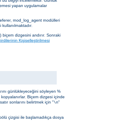
 bu bilgiyi incelemektir. Günlük
celemesi yapan uygulamalar
_referer, mod_log_agent modülleri
 kullanılmaktadır.
) biçem dizgesini andırır. Sonraki
rdilerinin Kişiselleştirilmesi
arını günlükleyeceğini söyleyen %
i kopyalanırlar. Biçem dizgesi içinde
atır sonlarını belirtmek için "
"
\n
bölü çizgisi ile başlamadıkça dosya