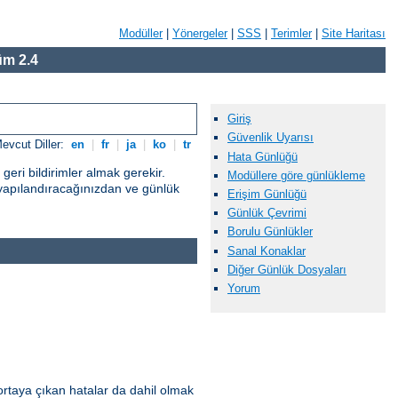
Modüller
|
Yönergeler
|
SSS
|
Terimler
|
Site Haritası
m 2.4
Giriş
Güvenlik Uyarısı
evcut Diller:
en
|
fr
|
ja
|
ko
|
tr
Hata Günlüğü
eri bildirimler almak gerekir.
Modüllere göre günlükleme
yapılandıracağınızdan ve günlük
Erişim Günlüğü
Günlük Çevrimi
Borulu Günlükler
Sanal Konaklar
Diğer Günlük Dosyaları
Yorum
ortaya çıkan hatalar da dahil olmak