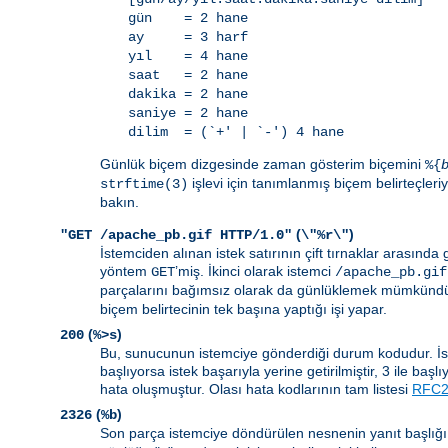
gün = 2 hane
ay = 3 harf
yıl = 4 hane
saat = 2 hane
dakika = 2 hane
saniye = 2 hane
dilim = (`+' | `-') 4 hane
Günlük biçem dizgesinde zaman gösterim biçemini
%{
işlevi için tanımlanmış biçem belirteçleriyl
strftime(3)
bakın.
(
)
"GET /apache_pb.gif HTTP/1.0"
\"%r\"
İstemciden alınan istek satırının çift tırnaklar arasında gö
yöntem
’miş. İkinci olarak istemci
GET
/apache_pb.gif
parçalarını bağımsız olarak da günlüklemek mümkündür
biçem belirtecinin tek başına yaptığı işi yapar.
(
)
200
%>s
Bu, sunucunun istemciye gönderdiği durum kodudur. İsteği
başlıyorsa istek başarıyla yerine getirilmiştir, 3 ile baş
hata oluşmuştur. Olası hata kodlarının tam listesi
RFC26
(
)
2326
%b
Son parça istemciye döndürülen nesnenin yanıt başlığı