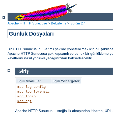
Apache
>
HTTP Sunucusu
>
Belgeleme
>
Sürüm 2.4
Günlük Dosyaları
Bir HTTP sunucusunu verimli şekilde yönetebilmek için oluşabilece
Apache HTTP Sunucusu çok kapsamlı ve esnek bir günlükleme yete
kayıtlarını nasıl yorumlayacağınızdan bahsedilecektir.
Giriş
İlgili Modüller
İlgili Yönergeler
mod_log_config
mod_log_forensic
mod_logio
mod_cgi
Apache HTTP Sunucusu, isteğin ilk alınışından itibaren, URL 