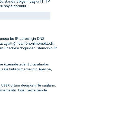
. Bu standart biçem başka HTTP
eri şöyle görünür:
nucu bu IP adresi için DNS
avaşlattığından önerilmemektedir.
an IP adresi doğrudan istemcinin IP
ine üzerinde
tarafından
identd
 asla kullanılmamalıdır. Apache,
ortam değişkeni ile sağlanır.
_USER
lmemelidir. Eğer belge parola