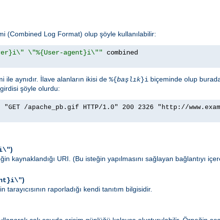
emi (Combined Log Format) olup şöyle kullanılabilir:
rer}i\" \"%{User-agent}i\""
ile aynıdır. İlave alanların ikisi de
biçeminde olup burad
%{
başlık
}i
girdisi şöyle olurdu:
] "GET /apache_pb.gif HTTP/1.0" 200 2326 "http://www.exa
)
i\"
teğin kaynaklandığı URI. (Bu isteğin yapılmasını sağlayan bağlantıyı içe
)
nt}i\"
n tarayıcısının raporladığı kendi tanıtım bilgisidir.
llanarak çok sayıda erişim günlüğü kolayca oluşturulabilir. Örneğin aşa