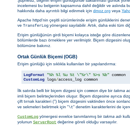
Şüphesiz, bilginin erişim günlüğünde saklanması günlük yönetimi
incelemesi bu belgenin kapsamına dahil değildir ve aslında b
hakkında daha ayrıntılı bilgi edinmek için
dmoz.org
veya
Yah
Apache httpd’nin çeşitli sürümlerinde erişim günlüklerini de
ve
yönergesi sayılabilir. Artık, daha eski tüm di
TransferLog
Erişim günlüğünün girdi biçemi kolayca isteğe göre düzenlenebi
bölümlerde bazı örneklere yer verilmiştir. Biçem dizgesini oluşt
bölümüne bakınız.
Ortak Günlük Biçemi (OGB)
Erişim günlüğü için sıklıkla kullanılan bir yapılandırma:
LogFormat
"%h %l %u %t \"%r\" %>s %b"
CustomLog
 logs
/
access_log common
İlk satırda belli bir biçem dizgesi için
diye bir
takma a
common
imli biçem belirteçlerinden oluşur. Biçem dizgesine ayrıca dizge
çift tırnak karakteri (") biçem dizgesini vaktinden önce sonland
ve sekmeleri belirtmek için "
" denetim karakterlerini de içere
\t
yönergesi evvelce tanımlanmış bir
takma adı
kull
CustomLog
yolunun
değerine göreli olduğu varsayılır.
ServerRoot