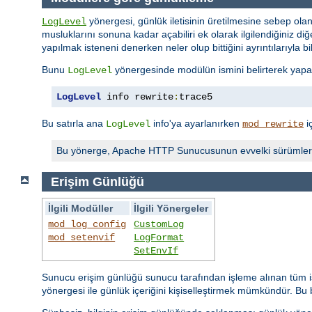
yönergesi, günlük iletisinin üretilmesine sebep olan
LogLevel
musluklarını sonuna kadar açabiliri ek olarak ilgilendiğiniz diğer
yapılmak isteneni denerken neler olup bittiğini ayrıntılarıyla bi
Bunu
yönergesinde modülün ismini belirterek yapabi
LogLevel
LogLevel
 info rewrite
:
trace5
Bu satırla ana
info'ya ayarlanırken
i
LogLevel
mod_rewrite
Bu yönerge, Apache HTTP Sunucusunun evvelki sürümler
Erişim Günlüğü
İlgili Modüller
İlgili Yönergeler
mod_log_config
CustomLog
mod_setenvif
LogFormat
SetEnvIf
Sunucu erişim günlüğü sunucu tarafından işleme alınan tüm is
yönergesi ile günlük içeriğini kişiselleştirmek mümkündür. Bu