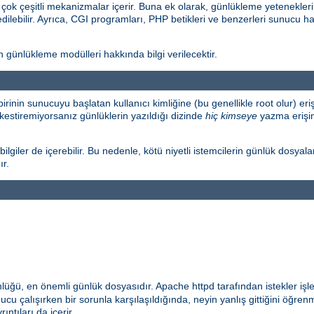
k çeşitli mekanizmalar içerir. Buna ek olarak, günlükleme yetenekleri
edilebilir. Ayrıca, CGI programları, PHP betikleri ve benzerleri sunucu ha
ünlükleme modülleri hakkında bilgi verilecektir.
birinin sunucuyu başlatan kullanıcı kimliğine (bu genellikle root olur) 
kestiremiyorsanız günlüklerin yazıldığı dizinde
hiç kimseye
yazma erişimi
lgiler de içerebilir. Bu nedenle, kötü niyetli istemcilerin günlük dosyala
ır.
nlüğü, en önemli günlük dosyasıdır. Apache httpd tarafından istekler işl
cu çalışırken bir sorunla karşılaşıldığında, neyin yanlış gittiğini öğrenm
ıntıları da içerir.