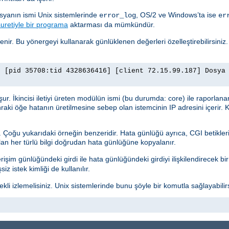
osyanın ismi Unix sistemlerinde
, OS/2 ve Windows’ta ise
error_log
er
uretiyle bir programa
aktarması da mümkündür.
lenir. Bu yönergeyi kullanarak günlüklenen değerleri özelleştirebilirsiniz
] [pid 35708:tid 4328636416] [client 72.15.99.187] Dosya
luşur. İkincisi iletiyi üreten modülün ismi (bu durumda: core) ile raporlana
nraki öğe hatanın üretilmesine sebep olan istemcinin IP adresini içerir. K
r. Çoğu yukarıdaki örneğin benzeridir. Hata günlüğü ayrıca, CGI betikleri
ılan her türlü bilgi doğrudan hata günlüğüne kopyalanır.
işim günlüğündeki girdi ile hata günlüğündeki girdiyi ilişkilendirecek bir g
z istek kimliği de kullanılır.
i izlemelisiniz. Unix sistemlerinde bunu şöyle bir komutla sağlayabilirs