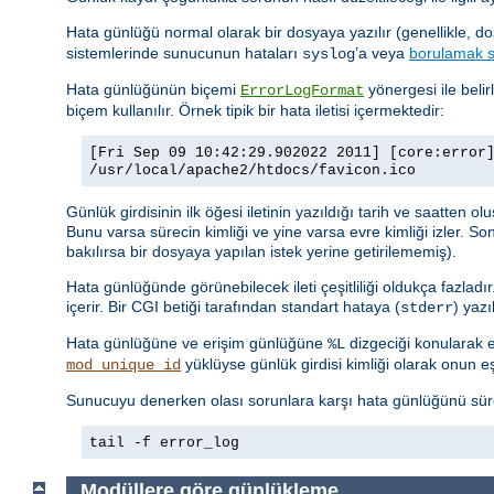
Hata günlüğü normal olarak bir dosyaya yazılır (genellikle, d
sistemlerinde sunucunun hataları
’a veya
borulamak s
syslog
Hata günlüğünün biçemi
yönergesi ile belir
ErrorLogFormat
biçem kullanılır. Örnek tipik bir hata iletisi içermektedir:
[Fri Sep 09 10:42:29.902022 2011] [core:error
/usr/local/apache2/htdocs/favicon.ico
Günlük girdisinin ilk öğesi iletinin yazıldığı tarih ve saatten o
Bunu varsa sürecin kimliği ve yine varsa evre kimliği izler. So
bakılırsa bir dosyaya yapılan istek yerine getirilememiş).
Hata günlüğünde görünebilecek ileti çeşitliliği oldukça fazladı
içerir. Bir CGI betiği tarafından standart hataya (
) yaz
stderr
Hata günlüğüne ve erişim günlüğüne
dizgeciği konularak er
%L
yüklüyse günlük girdisi kimliği olarak onun eşsi
mod_unique_id
Sunucuyu denerken olası sorunlara karşı hata günlüğünü sürekl
tail -f error_log
Modüllere göre günlükleme