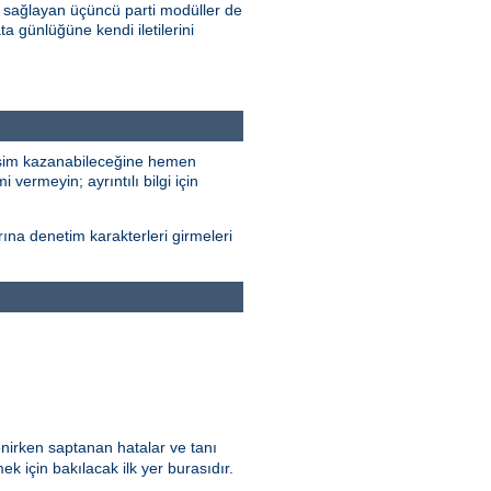
 sağlayan üçüncü parti modüller de
ta günlüğüne kendi iletilerini
erişim kazanabileceğine hemen
 vermeyin; ayrıntılı bilgi için
rına denetim karakterleri girmeleri
enirken saptanan hatalar ve tanı
ek için bakılacak ilk yer burasıdır.