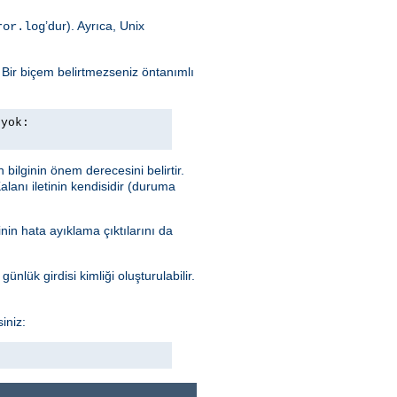
’dur). Ayrıca, Unix
ror.log
. Bir biçem belirtmezseniz öntanımlı
 yok:
n bilginin önem derecesini belirtir.
alanı iletinin kendisidir (duruma
nin hata ayıklama çıktılarını da
ünlük girdisi kimliği oluşturulabilir.
iniz: