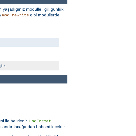
 yaşadığınız modülle ilgili günlük
a
gibi modüllerde
mod_rewrite
tır.
i ile belirlenir.
LogFormat
ılandırılacağından bahsedilecektir.