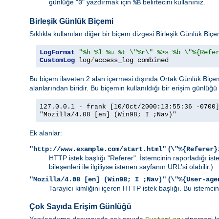
günlüğe "
" yazdırmak için
belirtecini kullanınız.
0
%B
Birleşik Günlük Biçemi
Sıklıkla kullanılan diğer bir biçem dizgesi Birleşik Günlük Biç
LogFormat
"%h %l %u %t \"%r\" %>s %b \"%{Refe
CustomLog
 log
/
access_log combined
Bu biçem ilaveten 2 alan içermesi dışında Ortak Günlük Biçemi 
alanlarından biridir. Bu biçemin kullanıldığı bir erişim günlüğü 
127.0.0.1 - frank [10/Oct/2000:13:55:36 -0700
"Mozilla/4.08 [en] (Win98; I ;Nav)"
Ek alanlar:
(
"http://www.example.com/start.html"
\"%{Referer}
HTTP istek başlığı "Referer". İstemcinin raporladığı is
bileşenleri ile ilgiliyse istenen sayfanın URL’si olabilir.)
(
"Mozilla/4.08 [en] (Win98; I ;Nav)"
\"%{User-age
Tarayıcı kimliğini içeren HTTP istek başlığı. Bu istemcini
Çok Sayıda Erişim Günlüğü
Yapılandırma dosyasında çok sayıda
yönergesi ku