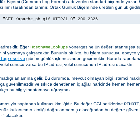
ünlük Biçemi (Common Log Format) adı verilen standart biçemde yazar
zılımı tarafından tanınır. Ortak Günlük Biçeminde üretilen günlük girdil
] "GET /apache_pb.gif HTTP/1.0" 200 2326
 adresidir. Eğer
yönergesine
değeri atanmışsa su
HostnameLookups
On
ini yazmaya çalışacaktır. Bununla birlikte, bu işlem sunucuyu epeyce y
gibi bir günlük işlemcisinden geçirmektir. Burada raporlan
logresolve
 vekil sunucu varsa bu IP adresi, vekil sunucunun IP adresi olacaktır.
t olmadığı anlamına gelir. Bu durumda, mevcut olmayan bilgi istemci mak
dukça güvenilmezdir ve sıkıca denetlenen iç ağlar haricinde hemen hemen
ıkça bu bilgiyi saptamaya uğraşmaz.
masıyla saptanan kullanıcı kimliğidir. Bu değer CGI betiklerine
REMOTE
henüz kullanıcının kimliği doğrulanmamış olacağından bu değere güveni
"
" olacaktır.
-