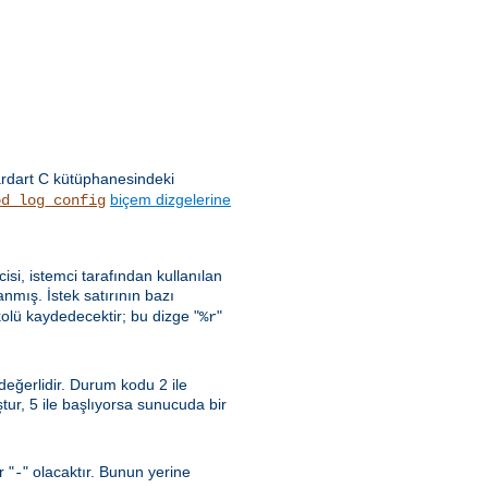
ardart C kütüphanesindeki
biçem dizgelerine
od_log_config
ncisi, istemci tarafından kullanılan
nmış. İstek satırının bazı
kolü kaydedecektir; bu dizge "
"
%r
 değerlidir. Durum kodu 2 ile
uştur, 5 ile başlıyorsa sunucuda bir
r "
" olacaktır. Bunun yerine
-