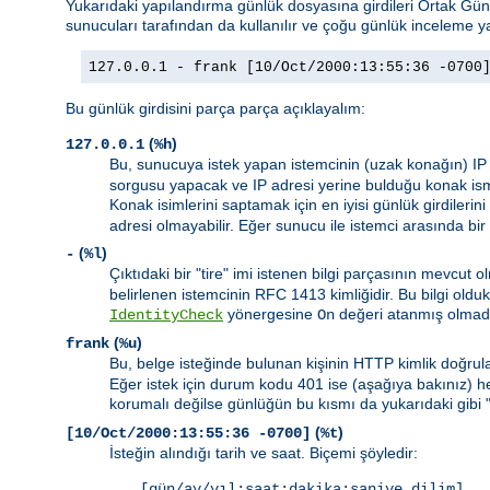
Yukarıdaki yapılandırma günlük dosyasına girdileri Ortak G
sunucuları tarafından da kullanılır ve çoğu günlük inceleme ya
127.0.0.1 - frank [10/Oct/2000:13:55:36 -0700
Bu günlük girdisini parça parça açıklayalım:
(
)
127.0.0.1
%h
Bu, sunucuya istek yapan istemcinin (uzak konağın) IP
sorgusu yapacak ve IP adresi yerine bulduğu konak ism
Konak isimlerini saptamak için en iyisi günlük girdilerini
adresi olmayabilir. Eğer sunucu ile istemci arasında bir
(
)
-
%l
Çıktıdaki bir "tire" imi istenen bilgi parçasının mevcu
belirlenen istemcinin RFC 1413 kimliğidir. Bu bilgi ol
yönergesine
değeri atanmış olmad
IdentityCheck
On
(
)
frank
%u
Bu, belge isteğinde bulunan kişinin HTTP kimlik doğrula
Eğer istek için durum kodu 401 ise (aşağıya bakınız) 
korumalı değilse günlüğün bu kısmı da yukarıdaki gibi 
(
)
[10/Oct/2000:13:55:36 -0700]
%t
İsteğin alındığı tarih ve saat. Biçemi şöyledir:
[gün/ay/yıl:saat:dakika:saniye dilim]