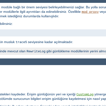
 modüle bağlı bir önem seviyesi belirleyebilmenizi sağlar. Bu yolla sorun
 modüllerle ilgili ayrıntıları da edinebilirsiniz. Özellikle
vey
mod_proxy
lmek istediğiniz durumlarda kullanışlıdır.
lirsiniz:
çin musluk
seviyesine kadar açılmaktadır.
trace5
inde mevcut olan
gibi günlükleme modüllerinin yerini almış
RewriteLog
tekleri kaydeder. Erişim günlüğünün yeri ve içeriği
yönerges
CustomLog
 bölümde sunucunun bilgileri erişim günlüğüne kaydetmesi için nasıl yap