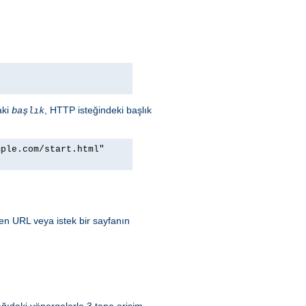
aki
, HTTP isteğindeki başlık
başlık
mple.com/start.html"
ren URL veya istek bir sayfanın
ğıdaki yönergelerle 3 tane erişim