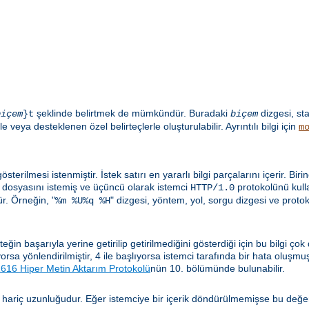
şeklinde belirtmek de mümkündür. Buradaki
dizgesi, st
biçem
}t
biçem
e veya desteklenen özel belirteçlerle oluşturulabilir. Ayrıntılı bilgi için
m
sterilmesi istenmiştir. İstek satırı en yararlı bilgi parçalarını içerir. Biri
dosyasını istemiş ve üçüncü olarak istemci
protokolünü kulla
HTTP/1.0
. Örneğin, "
" dizgesi, yöntem, yol, sorgu dizgesi ve proto
%m %U%q %H
n başarıyla yerine getirilip getirilmediğini gösterdiği için bu bilgi çok
lıyorsa yönlendirilmiştir, 4 ile başlıyorsa istemci tarafında bir hata oluşm
16 Hiper Metin Aktarım Protokolü
nün 10. bölümünde bulunabilir.
 hariç uzunluğudur. Eğer istemciye bir içerik döndürülmemişse bu değe