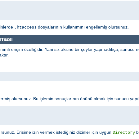
zinlerde
dosyalarının kullanımını engellemiş olursunuz.
.htaccess
nması
anımlı erişim özelliğidir. Yani siz aksine bir şeyler yapmadıkça, sunucu
ktır.
 vermiş olursunuz. Bu işlemin sonuçlarının önünü almak için sunucu yap
rsunuz. Erişime izin vermek istediğiniz dizinler için uygun
bö
Directory