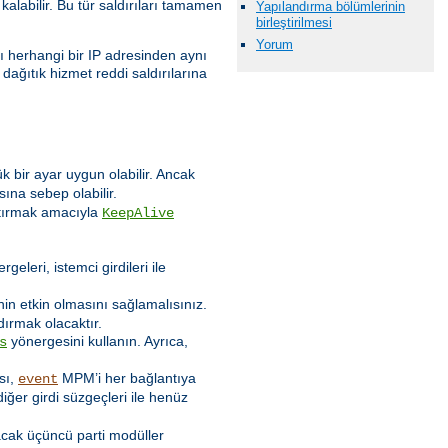
alabilir. Bu tür saldırıları tamamen
Yapılandırma bölümlerinin
birleştirilmesi
Yorum
rı herhangi bir IP adresinden aynı
 dağıtık hizmet reddi saldırılarına
 bir ayar uygun olabilir. Ancak
ına sebep olabilir.
rttırmak amacıyla
KeepAlive
geleri, istemci girdileri ile
in etkin olmasını sağlamalısınız.
ırmak olacaktır.
yönergesini kullanın. Ayrıca,
s
ası,
MPM’i her bağlantıya
event
iğer girdi süzgeçleri ile henüz
lacak üçüncü parti modüller