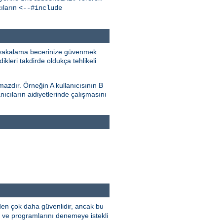
ıların
<--#include
i) yakalama becerinize güvenmek
ikleri takdirde oldukça tehlikeli
lmazdır. Örneğin A kullanıcısının B
anıcıların aidiyetlerinde çalışmasını
den çok daha güvenlidir, ancak bu
ini ve programlarını denemeye istekli