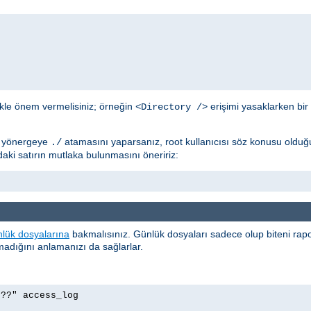
ikle önem vermelisiniz; örneğin
erişimi yasaklarken bir
<Directory />
; yönergeye
atamasını yaparsanız, root kullanıcısı söz konusu olduğ
./
ki satırın mutlaka bulunmasını öneririz:
lük dosyalarına
bakmalısınız. Günlük dosyaları sadece olup biteni ra
olmadığını anlamanızı da sağlarlar.
p??" access_log