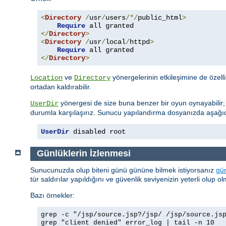
<
Directory
/
usr
/
users
/*/
public_html
>
Require
</
Directory
>
<
Directory
/
usr
/
local
/
httpd
>
Require
</
Directory
>
ve
yönergelerinin etkileşimine de özell
Location
Directory
ortadan kaldırabilir.
yönergesi de size buna benzer bir oyun oynayabilir
UserDir
durumla karşılaşırız. Sunucu yapılandırma dosyanızda aşağıda
UserDir
 disabled root
Günlüklerin İzlenmesi
Sunucunuzda olup biteni günü gününe bilmek istiyorsanız
gün
tür saldırılar yapıldığını ve güvenlik seviyenizin yeterli olup 
Bazı örnekler:
grep -c "/jsp/source.jsp?/jsp/ /jsp/source.js
grep "client denied" error_log | tail -n 10