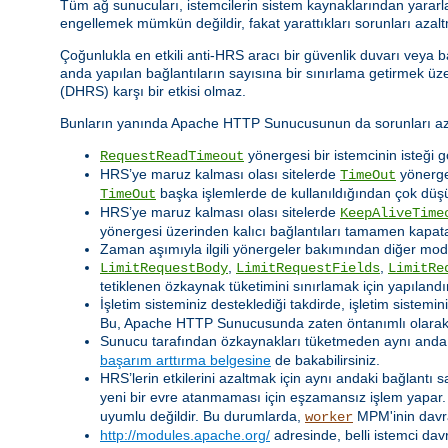
Tüm ağ sunucuları, istemcilerin sistem kaynaklarından yararla
engellemek mümkün değildir, fakat yarattıkları sorunları azaltm
Çoğunlukla en etkili anti-HRS aracı bir güvenlik duvarı veya b
anda yapılan bağlantıların sayısına bir sınırlama getirmek üzer
(DHRS) karşı bir etkisi olmaz.
Bunların yanında Apache HTTP Sunucusunun da sorunları azalt
yönergesi bir istemcinin isteği 
RequestReadTimeout
HRS’ye maruz kalması olası sitelerde
yönerges
TimeOut
başka işlemlerde de kullanıldığından çok düşü
TimeOut
HRS’ye maruz kalması olası sitelerde
KeepAliveTime
yönergesi üzerinden kalıcı bağlantıları tamamen kapatab
Zaman aşımıyla ilgili yönergeler bakımından diğer modül
,
,
LimitRequestBody
LimitRequestFields
LimitRe
tetiklenen özkaynak tüketimini sınırlamak için yapılandırı
İşletim sisteminiz desteklediği takdirde, işletim sistemi
Bu, Apache HTTP Sunucusunda zaten öntanımlı olarak et
Sunucu tarafından özkaynakları tüketmeden aynı anda iş
başarım arttırma belgesine
de bakabilirsiniz.
HRS’lerin etkilerini azaltmak için aynı andaki bağlantı sa
yeni bir evre atanmaması için eşzamansız işlem yapa
uyumlu değildir. Bu durumlarda,
MPM'inin davra
worker
http://modules.apache.org/
adresinde, belli istemci dav