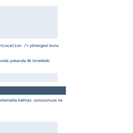
yönergesi bunu
<Location />
unda yukarıda ilk örnekteki
porlamakla kalmaz, sunucunuza ne