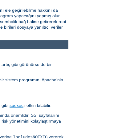
ını ele geçirilebilme hakkını da
a program yapacağını yapmış olur.
a sembolik bağ haline getirerek root
birileri dosyaya yanıltıcı veriler
 artış gibi görünürse de bir
 bir sistem programını Apache’nin
 gibi
suexec
’i etkin kılabilir.
amında önemlidir. SSI sayfalarını
 risk yönetimini kolaylaştırmaya
yerine
vererek
IncludesNOEXEC