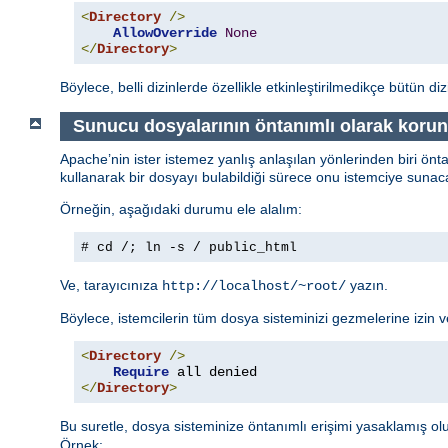
<
Directory
/>
AllowOverride
None
</
Directory
>
Böylece, belli dizinlerde özellikle etkinleştirilmedikçe bütün di
Sunucu dosyalarının öntanımlı olarak koru
Apache’nin ister istemez yanlış anlaşılan yönlerinden biri önt
kullanarak bir dosyayı bulabildiği sürece onu istemciye sunaca
Örneğin, aşağıdaki durumu ele alalım:
# cd /; ln -s / public_html
Ve, tarayıcınıza
yazın.
http://localhost/~root/
Böylece, istemcilerin tüm dosya sisteminizi gezmelerine izin
<
Directory
/>
Require
</
Directory
>
Bu suretle, dosya sisteminize öntanımlı erişimi yasaklamış olu
Örnek: