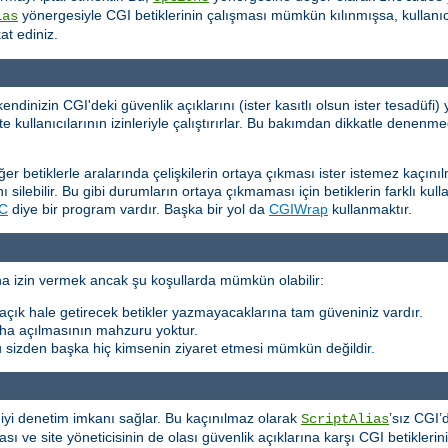
yönergesiyle CGI betiklerinin çalışması mümkün kılınmışsa, kullanıc
ias
kat ediniz.
dinizin CGI'deki güvenlik açıklarını (ister kasıtlı olsun ister tesadüf
 kullanıcılarının izinleriyle çalıştırırlar. Bu bakımdan dikkatle denenmed
iğer betiklerle aralarında çelişkilerin ortaya çıkması ister istemez kaçını
 silebilir. Bu gibi durumların ortaya çıkmaması için betiklerin farklı kull
C
diye bir program vardır. Başka bir yol da
CGIWrap
kullanmaktır.
rına izin vermek ancak şu koşullarda mümkün olabilir:
ya açık hale getirecek betikler yazmayacaklarına tam güveniniz vardır.
daha açılmasının mahzuru yoktur.
u sizden başka hiç kimsenin ziyaret etmesi mümkün değildir.
a iyi denetim imkanı sağlar. Bu kaçınılmaz olarak
’sız CGI’
ScriptAlias
ması ve site yöneticisinin de olası güvenlik açıklarına karşı CGI betikler