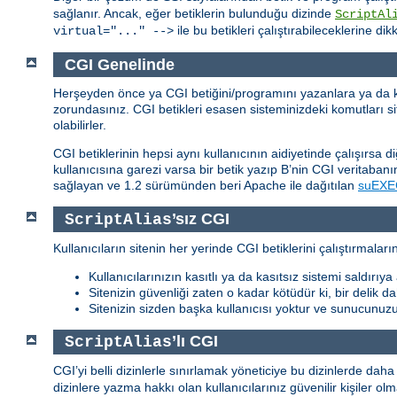
sağlanır. Ancak, eğer betiklerin bulunduğu dizinde
ScriptAl
ile bu betikleri çalıştırabileceklerine dik
virtual="..." -->
CGI Genelinde
Herşeyden önce ya CGI betiğini/programını yazanlara ya da ken
zorundasınız. CGI betikleri esasen sisteminizdeki komutları site
olabilirler.
CGI betiklerinin hepsi aynı kullanıcının aidiyetinde çalışırsa d
kullanıcısına garezi varsa bir betik yazıp B’nin CGI veritabanını
sağlayan ve 1.2 sürümünden beri Apache ile dağıtılan
suEXE
’sız CGI
ScriptAlias
Kullanıcıların sitenin her yerinde CGI betiklerini çalıştırmala
Kullanıcılarınızın kasıtlı ya da kasıtsız sistemi saldırı
Sitenizin güvenliği zaten o kadar kötüdür ki, bir delik 
Sitenizin sizden başka kullanıcısı yoktur ve sunucunuz
’lı CGI
ScriptAlias
CGI’yi belli dizinlerle sınırlamak yöneticiye bu dizinlerde dah
dizinlere yazma hakkı olan kullanıcılarınız güvenilir kişiler ol