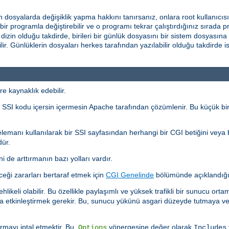
len dosyalarda değişiklik yapma hakkını tanırsanız, onlara root kullanıcıs
rlı bir programla değiştirebilir ve o programı tekrar çalıştırdığınız sırad
r dizin olduğu takdirde, birileri bir günlük dosyasını bir sistem dosyasın
r. Günlüklerin dosyaları herkes tarafından yazılabilir olduğu takdirde ise 
re kaynaklık edebilir.
rı, SSI kodu içersin içermesin Apache tarafından çözümlenir. Bu küçük bir
lemanı kullanılarak bir SSI sayfasından herhangi bir CGI betiğini veya
dür.
i de arttırmanın bazı yolları vardır.
ceği zararları bertaraf etmek için
CGI Genelinde
bölümünde açıklandığı
ehlikeli olabilir. Bu özellikle paylaşımlı ve yüksek trafikli bir sunucu ort
ıyla etkinleştirmek gerekir. Bu, sunucu yükünü asgari düzeyde tutmaya ve
rmayı iptal etmektir. Bu,
yönergesine değer olarak
Options
Includes