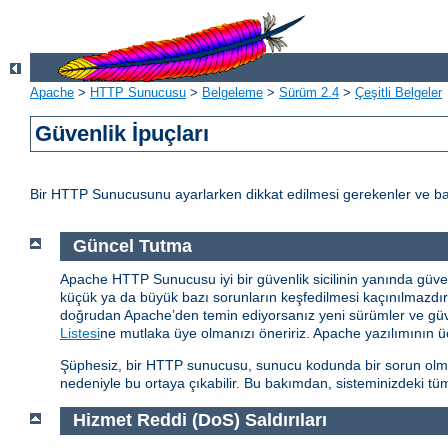
Apache
>
HTTP Sunucusu
>
Belgeleme
>
Sürüm 2.4
>
Çeşitli Belgeler
Güvenlik İpuçları
Bir HTTP Sunucusunu ayarlarken dikkat edilmesi gerekenler ve baz
Güncel Tutma
Apache HTTP Sunucusu iyi bir güvenlik sicilinin yanında güvenlik
küçük ya da büyük bazı sorunların keşfedilmesi kaçınılmazd
doğrudan Apache’den temin ediyorsanız yeni sürümler ve güvenl
Listesi
ne mutlaka üye olmanızı öneririz. Apache yazılımının üç
Şüphesiz, bir HTTP sunucusu, sunucu kodunda bir sorun olmasa 
nedeniyle bu ortaya çıkabilir. Bu bakımdan, sisteminizdeki tüm
Hizmet Reddi (DoS) Saldırıları