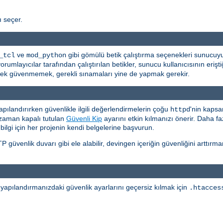
ı seçer.
ve
gibi gömülü betik çalıştırma seçenekleri sunucuyu 
_tcl
mod_python
layıcılar tarafından çalıştırılan betikler, sunucu kullanıcısının eriştiği
a pek güvenmemek, gerekli sınamaları yine de yapmak gerekir.
apılandırırken güvenlikle ilgili değerlendirmelerin çoğu
'nin kapsa
httpd
 zaman kapalı tutulan
Güvenli Kip
ayarını etkin kılmanızı önerir. Daha faz
 bilgi için her projenin kendi belgelerine başvurun.
 güvenlik duvarı gibi ele alabilir, devingen içeriğin güvenliğini arttı
n yapılandırmanızdaki güvenlik ayarlarını geçersiz kılmak için
.htacces