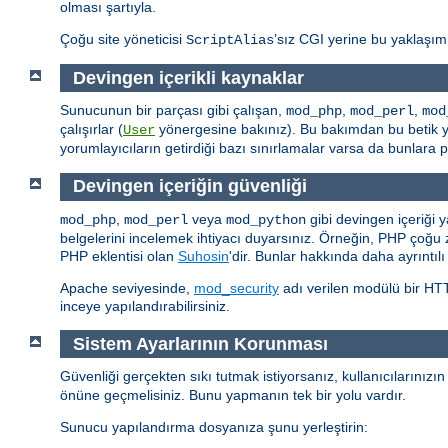
olması şartıyla.
Çoğu site yöneticisi
’sız CGI yerine bu yaklaşım
ScriptAlias
Devingen içerikli kaynaklar
Sunucunun bir parçası gibi çalışan,
,
,
mod_php
mod_perl
mod
çalışırlar (
yönergesine bakınız). Bu bakımdan bu betik yorum
User
yorumlayıcıların getirdiği bazı sınırlamalar varsa da bunlar
Devingen içeriğin güvenliği
,
veya
gibi devingen içeriği y
mod_php
mod_perl
mod_python
belgelerini incelemek ihtiyacı duyarsınız. Örneğin, PHP çoğu
PHP eklentisi olan
Suhosin
'dir. Bunlar hakkında daha ayrıntılı
Apache seviyesinde,
mod_security
adı verilen modülü bir HTTP
inceye yapılandırabilirsiniz.
Sistem Ayarlarının Korunması
Güvenliği gerçekten sıkı tutmak istiyorsanız, kullanıcılarınızı
önüne geçmelisiniz. Bunu yapmanın tek bir yolu vardır.
Sunucu yapılandırma dosyanıza şunu yerleştirin: