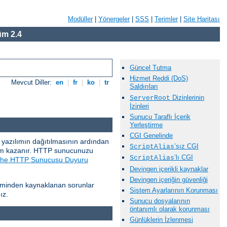
Modüller
|
Yönergeler
|
SSS
|
Terimler
|
Site Haritası
m 2.4
Güncel Tutma
Hizmet Reddi (DoS)
Mevcut Diller:
en
|
fr
|
ko
|
tr
Saldırıları
Dizinlerinin
ServerRoot
İzinleri
Sunucu Taraflı İçerik
Yerleştirme
CGI Genelinde
ir yazılımın dağıtılmasının ardından
’sız CGI
ScriptAlias
nem kazanır. HTTP sunucunuzu
’lı CGI
ScriptAlias
he HTTP Sunucusu Duyuru
Devingen içerikli kaynaklar
Devingen içeriğin güvenliği
steminden kaynaklanan sorunlar
Sistem Ayarlarının Korunması
ız.
Sunucu dosyalarının
öntanımlı olarak korunması
Günlüklerin İzlenmesi