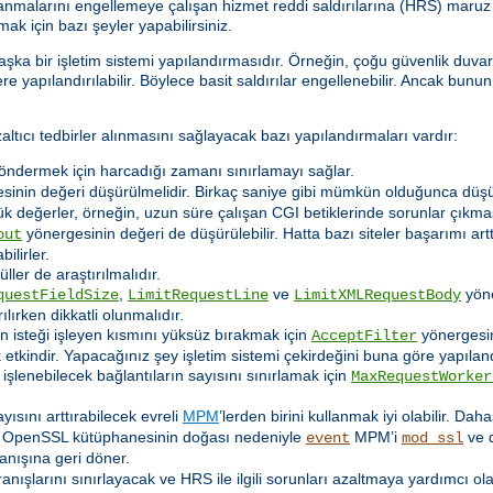
nmalarını engellemeye çalışan hizmet reddi saldırılarına (HRS) maruz k
ak için bazı şeyler yapabilirsiniz.
aşka bir işletim sistemi yapılandırmasıdır. Örneğin, çoğu güvenlik duva
e yapılandırılabilir. Böylece basit saldırılar engellenebilir. Ancak bunun
ıcı tedbirler alınmasını sağlayacak bazı yapılandırmaları vardır:
göndermek için harcadığı zamanı sınırlamayı sağlar.
inin değeri düşürülmelidir. Birkaç saniye gibi mümkün olduğunca düşük
k değerler, örneğin, uzun süre çalışan CGI betiklerinde sorunlar çıkmas
yönergesinin değeri de düşürülebilir. Hatta bazı siteler başarımı a
out
ilirler.
ler de araştırılmalıdır.
,
ve
yöner
questFieldSize
LimitRequestLine
LimitXMLRequestBody
lırken dikkatli olunmalıdır.
nin isteği işleyen kısmını yüksüz bırakmak için
yönergesin
AcceptFilter
kindir. Yapacağınız şey işletim sistemi çekirdeğini buna göre yapıland
lenebilecek bağlantıların sayısını sınırlamak için
MaxRequestWorker
yısını arttırabilecek evreli
MPM
’lerden birini kullanmak iyi olabilir. Dah
r. OpenSSL kütüphanesinin doğası nedeniyle
MPM’i
ve d
event
mod_ssl
nışına geri döner.
ranışlarını sınırlayacak ve HRS ile ilgili sorunları azaltmaya yardımcı o