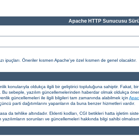
Apache HTTP Sunucusu Sürü
ı ipuçları. Öneriler kısmen Apache’ye özel kısmen de genel olacaktır.
 konularıyla oldukça ilgili bir geliştirici topluluğuna sahiptir. Fakat, b
ır. Bu sebeple, yazılım güncellemelerinden haberdar olmak oldukça ö
ik güncellemeleri ile ilgili bilgileri tam zamanında alabilmek için
Apac
üncü parti dağıtımlarını yapanların da buna benzer hizmetleri vardır.
da tehlike altındadır. Eklenti kodları, CGI betikleri hatta işletim si
 yazılımların sorunları ve güncellemeleri hakkında bilgi sahibi olmalısın