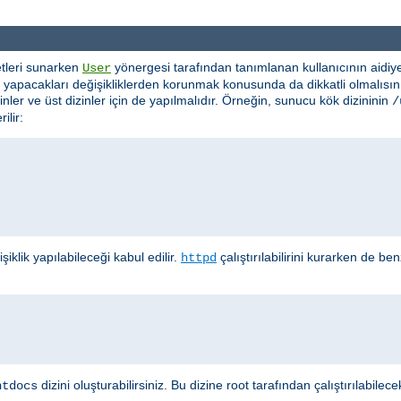
etleri sunarken
yönergesi tarafından tanımlanan kullanıcının aidiye
User
ın yapacakları değişikliklerden korunmak konusunda da dikkatli olmalısı
zinler ve üst dizinler için de yapılmalıdır. Örneğin, sunucu kök dizininin
/
ilir:
iklik yapılabileceği kabul edilir.
çalıştırılabilirini kurarken de b
httpd
dizini oluşturabilirsiniz. Bu dizine root tarafından çalıştırılabi
htdocs