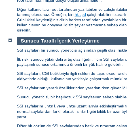
root tarafından hiçbir dosya oluşturulmamalıdır.
Diğer kullanıcılara root tarafından yazılabilen ve çalıştırılabi
tanımış olursunuz. Örneğin, biri
çalıştırılabilirini zara
httpd
Günlükleri kaydettiğiniz dizin herkes tarafından yazılabilen bi
kullanıcısının bu dosyaya ilgisiz şeyler yazmasına sebep olabili
girebilir.
Sunucu Taraflı İçerik Yerleştirme
SSI sayfaları bir sunucu yöneticisi açısından çeşitli olası riskle
İlk risk, sunucu yükündeki artış olasılığıdır. Tüm SSI sayfala
paylaşımlı sunucu ortamında önemli bir yük haline gelebilir.
SSI sayfaları, CGI betikleriyle ilgili riskleri de taşır.
e
exec cmd
aidiyetinde olduğu kullanıcının yetkisiyle çalıştırmak mümkün
SSI sayfalarının yararlı özelliklerinden yararlanırken güvenliğin
Sunucu yöneticisi, bir başıbozuk SSI sayfasının sebep olabile
SSI sayfalarını
veya
uzantılarıyla etkinleştirmek t
.html
.htm
normal sayfalardan farklı olarak
gibi bildik bir uzant
.shtml
yarar.
Diğer bir çözüm de SSI sayfalarından betik ve program çalıştı