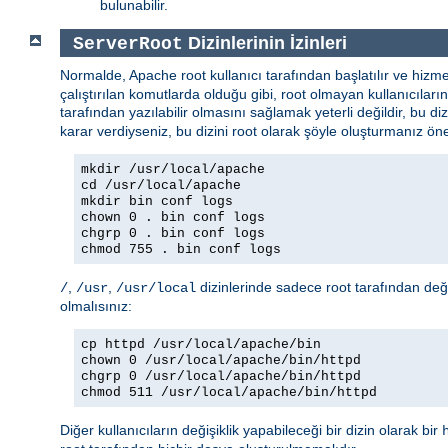
bulunabilir.
Dizinlerinin İzinleri
ServerRoot
Normalde, Apache root kullanıcı tarafından başlatılır ve hizm
çalıştırılan komutlarda olduğu gibi, root olmayan kullanıcılar
tarafından yazılabilir olmasını sağlamak yeterli değildir, bu di
karar verdiyseniz, bu dizini root olarak şöyle oluşturmanız öner
mkdir /usr/local/apache
cd /usr/local/apache
mkdir bin conf logs
chown 0 . bin conf logs
chgrp 0 . bin conf logs
chmod 755 . bin conf logs
,
,
dizinlerinde sadece root tarafından değiş
/
/usr
/usr/local
olmalısınız:
cp httpd /usr/local/apache/bin
chown 0 /usr/local/apache/bin/httpd
chgrp 0 /usr/local/apache/bin/httpd
chmod 511 /usr/local/apache/bin/httpd
Diğer kullanıcıların değişiklik yapabileceği bir dizin olarak bir