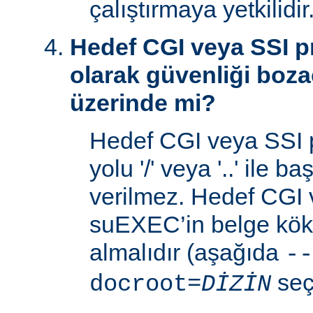
çalıştırmaya yetkilidir
Hedef CGI veya SSI p
olarak güvenliği boza
üzerinde mi?
Hedef CGI veya SSI 
yolu '/' veya '..' ile 
verilmez. Hedef CGI
suEXEC’in belge kök 
almalıdır (aşağıda
--
seç
docroot=
DİZİN