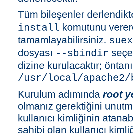
Tüm bileşenler derlendik
komutunu verer
install
tamamlayabilirsiniz.
suex
dosyası
seçen
--sbindir
dizine kurulacaktır; öntanı
/usr/local/apache2/
Kurulum adımında
root y
olmanız gerektiğini unutma
kullanıcı kimliğinin atana
sahibi olan kullanıcı kimliğ