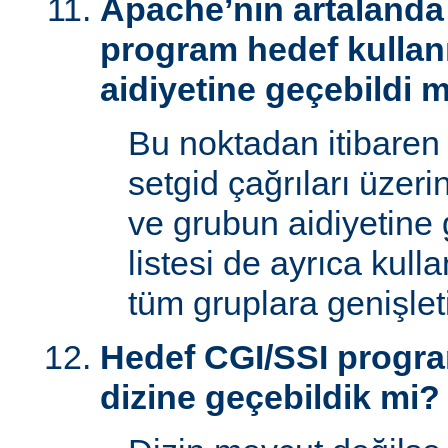
Apache’nin artalanda 
program hedef kullan
aidiyetine geçebildi 
Bu noktadan itibaren
setgid çağrıları üzeri
ve grubun aidiyetine 
listesi de ayrıca kull
tüm gruplara genişletil
Hedef CGI/SSI progr
dizine geçebildik mi?