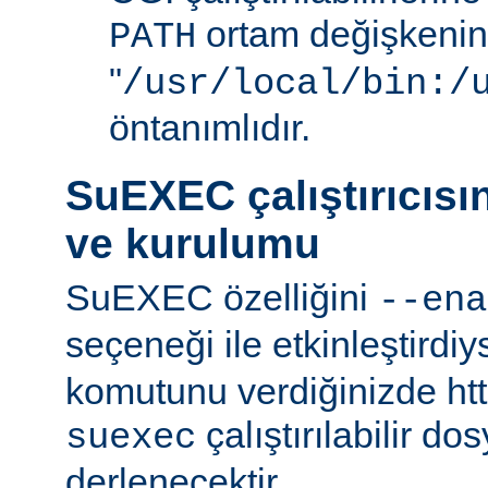
ortam değişkenini
PATH
"
/usr/local/bin:/
öntanımlıdır.
SuEXEC çalıştırıcısı
ve kurulumu
SuEXEC özelliğini
--ena
seçeneği ile etkinleştirdi
komutunu verdiğinizde http
çalıştırılabilir do
suexec
derlenecektir.