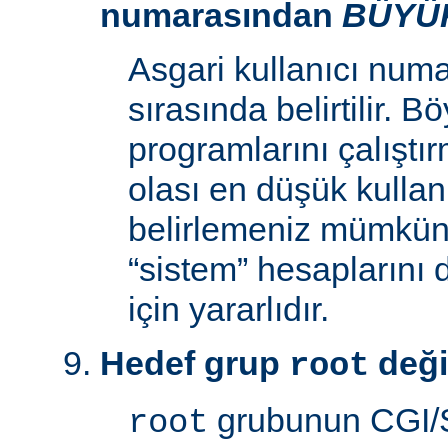
numarasından
BÜYÜ
Asgari kullanıcı num
sırasında belirtilir. 
programlarını çalıştır
olası en düşük kullan
belirlemeniz mümkün k
“sistem” hesaplarını
için yararlıdır.
Hedef grup
deği
root
grubunun CGI/S
root