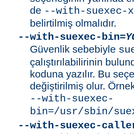
de
--with-suexec-x
belirtilmiş olmalıdır.
--with-suexec-bin=
Y
Güvenlik sebebiyle
su
çalıştırılabilirinin bul
koduna yazılır. Bu seçe
değiştirilmiş olur. Örne
--with-suexec-
bin=/usr/sbin/sue
--with-suexec-calle