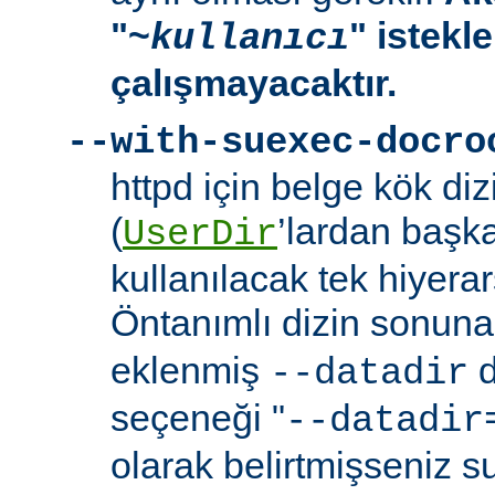
"~
" istekl
kullanıcı
çalışmayacaktır.
--with-suexec-docro
httpd için belge kök dizi
(
’lardan başk
UserDir
kullanılacak tek hiyerarş
Öntanımlı dizin sonuna
eklenmiş
d
--datadir
seçeneği "
--datadir
olarak belirtmişseniz s