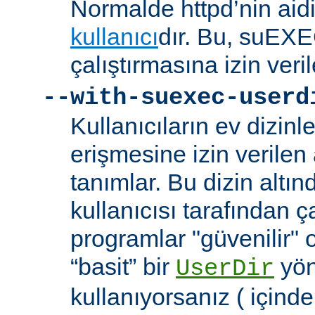
Normalde httpd’nin aidi
kullanıcı
dır. Bu, suEXEC
çalıştırmasına izin veril
--with-suexec-userd
Kullanıcıların ev dizin
erişmesine izin verilen a
tanımlar. Bu dizin alt
kullanıcısı tarafından ç
programlar "güvenilir" 
“basit” bir
yön
UserDir
kullanıyorsanız ( içind