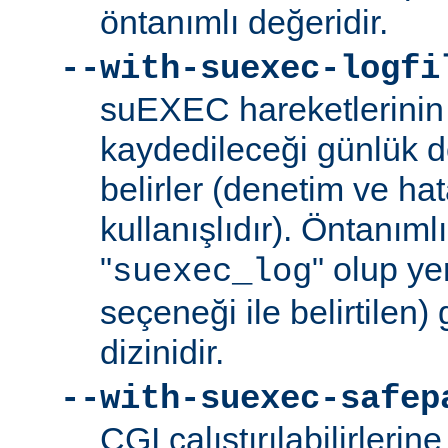
öntanımlı değeridir.
--with-suexec-logfi
suEXEC hareketlerinin 
kaydedileceği günlük d
belirler (denetim ve ha
kullanışlıdır). Öntanım
"
" olup yer
suexec_log
seçeneği ile belirtilen)
dizinidir.
--with-suexec-safep
CGI çalıştırılabilirlerin