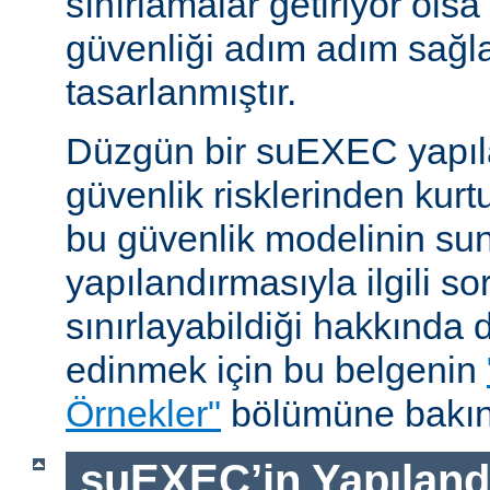
sınırlamalar getiriyor ols
güvenliği adım adım sağl
tasarlanmıştır.
Düzgün bir suEXEC yapıl
güvenlik risklerinden kurt
bu güvenlik modelinin su
yapılandırmasıyla ilgili so
sınırlayabildiği hakkında d
edinmek için bu belgenin
Örnekler"
bölümüne bakın
suEXEC’in Yapılandı