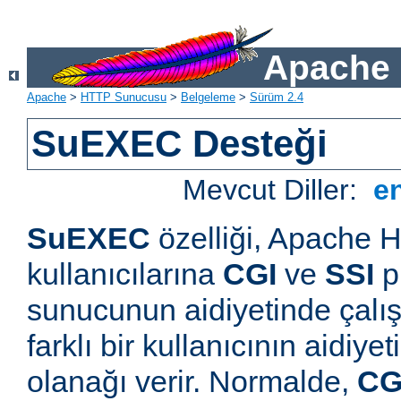
Apache 
Apache
>
HTTP Sunucusu
>
Belgeleme
>
Sürüm 2.4
SuEXEC Desteği
Mevcut Diller:
e
SuEXEC
özelliği, Apache
kullanıcılarına
CGI
ve
SSI
p
sunucunun aidiyetinde çalışt
farklı bir kullanıcının aidiye
olanağı verir. Normalde,
CG