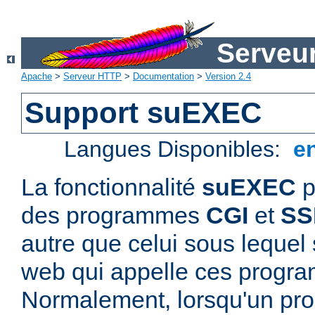
Serveu
Apache
>
Serveur HTTP
>
Documentation
>
Version 2.4
Support suEXEC
Langues Disponibles:
e
La fonctionnalité
suEXEC
p
des programmes
CGI
et
SS
autre que celui sous lequel 
web qui appelle ces progr
Normalement, lorsqu'un p