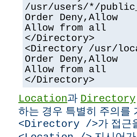
/usr/users/*/public
Order Deny,Allow
Allow from all
</Directory>
<Directory /usr/loc
Order Deny,Allow
Allow from all
</Directory>
과
Location
Directory
하는 경우 특별히 주의를 
가 접근
<Directory />
지시어가 