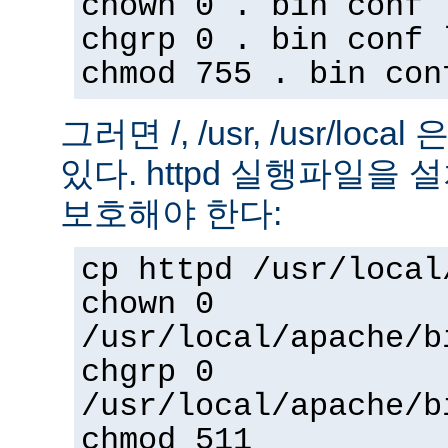
chown 0 . bin conf 
chgrp 0 . bin conf 
chmod 755 . bin con
그러면 /, /usr, /usr/loc
있다. httpd 실행파일을
보호해야 한다:
cp httpd /usr/local
chown 0
/usr/local/apache/b
chgrp 0
/usr/local/apache/b
chmod 511