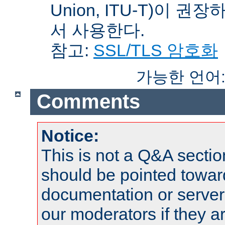
Union, ITU-T)이 권
서 사용한다.
참고:
SSL/TLS 암호화
가능한 언어
Comments
Notice:
This is not a Q&A sect
should be pointed towar
documentation or serve
our moderators if they a