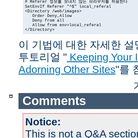
# Referer 정보를 보내지 않는 브라우저를 허용한다

SetEnvIf Referer "^$" local_referal

<Directory /web/images>

   Order Deny,Allow

   Deny from all

   Allow from env=local_referal

</Directory>
이 기법에 대한 자세한 설명은
투토리얼 "
Keeping Your 
Adorning Other Sites
"를
Comments
Notice:
This is not a Q&A sect