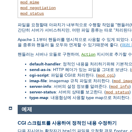
mod_mime
mod_negotiation
mod_status
파일을 요청할때 아파치가 내부적으로 수행할 작업을 "핸들러(ha
간단히 서버가 서비스하지만, 어떤 파일 종류는 따로 "처리된다(han
Apache 1.1부터 핸들러를 명시적으로 사용할 수 있게 되었
을 종류와 핸들러 둘 모두와 연계할 수 있기때문에 좋다. (
여러
핸들러는 서버나 모듈로 구현하여,
지시어로 추가할 수 
Action
default-handler
: 정적인 내용을 처리하기위해 기본적
send-as-is
: HTTP 헤더가 있는 파일을 그대로 보낸다. (
cgi-script
: 파일을 CGI로 처리한다. (
)
mod_cgi
imap-file
: imagemap 규칙 파일로 처리한다. (
mod_ima
server-info
: 서버의 설정 정보를 알려준다. (
)
mod_info
server-status
: 서버의 상태를 보고한다. (
)
mod_status
type-map
: 내용협상에 사용할 type map으로 처리한다. 
예제
CGI 스크립트를 사용하여 정적인 내용 수정하기
다음 지시어는 확장자가
인 파일을 요청할 경우
html
footer.