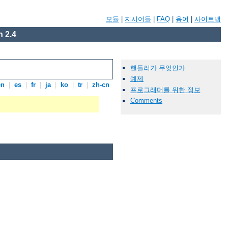
모듈
|
지시어들
|
FAQ
|
용어
|
사이트맵
 2.4
핸들러가 무엇인가
예제
en
|
es
|
fr
|
ja
|
ko
|
tr
|
zh-cn
프로그래머를 위한 정보
Comments