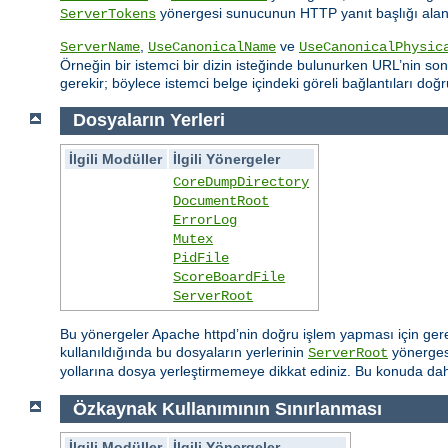
yönergesi sunucunun HTTP yanıt başlığı alanın
ServerTokens
,
ve
ServerName
UseCanonicalName
UseCanonicalPhysic
Örneğin bir istemci bir dizin isteğinde bulunurken URL’nin sonu
gerekir; böylece istemci belge içindeki göreli bağlantıları doğr
Dosyaların Yerleri
İlgili Modüller
İlgili Yönergeler
CoreDumpDirectory
DocumentRoot
ErrorLog
Mutex
PidFile
ScoreBoardFile
ServerRoot
Bu yönergeler Apache httpd’nin doğru işlem yapması için gereksi
kullanıldığında bu dosyaların yerlerinin
yönergesi
ServerRoot
yollarına dosya yerleştirmemeye dikkat ediniz. Bu konuda daha
Özkaynak Kullanımının Sınırlanması
İlgili Modüller
İlgili Yönergeler