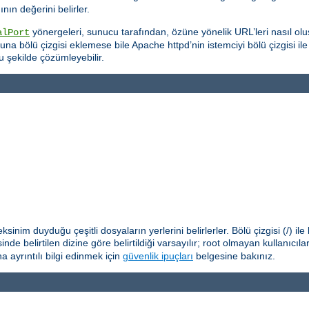
ın değerini belirler.
yönergeleri, sunucu tarafından, özüne yönelik URL’leri nasıl oluş
alPort
na bölü çizgisi eklemese bile Apache httpd’nin istemciyi bölü çizgisi il
u şekilde çözümleyebilir.
nim duyduğu çeşitli dosyaların yerlerini belirlerler. Bölü çizgisi (/) il
nde belirtilen dizine göre belirtildiği varsayılır; root olmayan kullanıcıl
 ayrıntılı bilgi edinmek için
güvenlik ipuçları
belgesine bakınız.