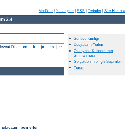
Modüller
|
Yönergeler
|
SSS
|
Terimler
|
Site Haritası
m 2.4
Sunucu Kimliği
Dosyaların Yerleri
evcut Diller:
en
|
fr
|
ja
|
ko
|
tr
Özkaynak Kullanımının
Sınırlanması
Gerçeklenimle ilgili Seçimler
Yorum
unulacağını belirlerler.