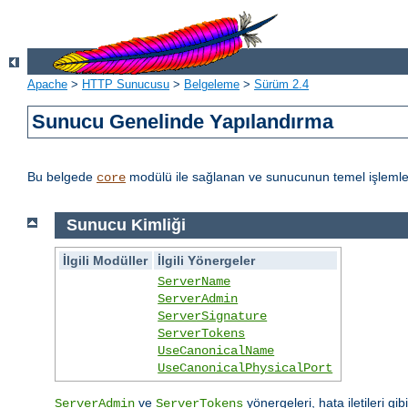
Apache
>
HTTP Sunucusu
>
Belgeleme
>
Sürüm 2.4
Sunucu Genelinde Yapılandırma
Bu belgede
modülü ile sağlanan ve sunucunun temel işlemleri
core
Sunucu Kimliği
İlgili Modüller
İlgili Yönergeler
ServerName
ServerAdmin
ServerSignature
ServerTokens
UseCanonicalName
UseCanonicalPhysicalPort
ve
yönergeleri, hata iletileri gib
ServerAdmin
ServerTokens