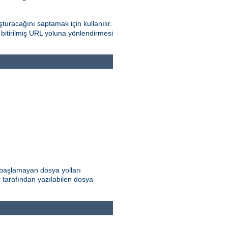
turacağını saptamak için kullanılır.
e bitirilmiş URL yoluna yönlendirmesi
e başlamayan dosya yolları
ar tarafından yazılabilen dosya