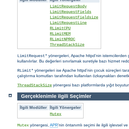
LimitRequestBody
LimitRequestFields
LimitRequestFieldsize
LimitRequestLine
RLimitCPU
RLimitMEM
RLimitNPROC
ThreadStackSize
yönergeleri, Apache httpd’nin istemcilerden ge
LimitRequest*
kullanılırlar. Bu değerleri sınırlamak suretiyle bazı hizmet reddi s
yönergeleri ise Apache httpd’nin çocuk süreçleri taraf
RLimit*
çalıştırma komutları tarafından kullanılan özkaynakları denetle
yönergesi bazı platformlarda yığıt boyutunu
ThreadStackSize
Gerçeklenimle ilgili Seçimler
İlgili Modüller
İlgili Yönergeler
Mutex
yönergesi,
APR
'nin öntanımlı seçimi ile ilgili işlevsel 
Mutex