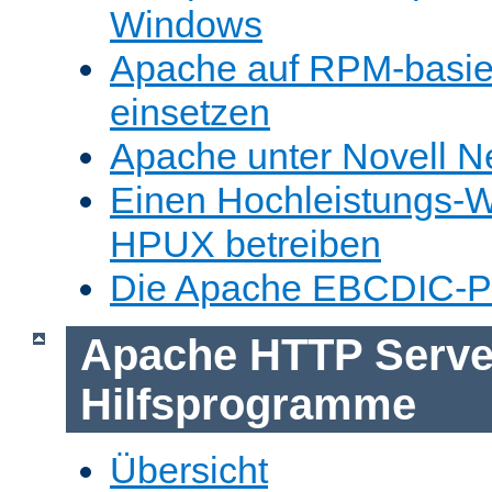
Windows
Apache auf RPM-basie
einsetzen
Apache unter Novell N
Einen Hochleistungs-W
HPUX betreiben
Die Apache EBCDIC-Po
Apache HTTP Serve
Hilfsprogramme
Übersicht