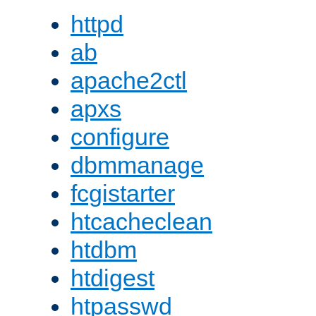
httpd
ab
apache2ctl
apxs
configure
dbmmanage
fcgistarter
htcacheclean
htdbm
htdigest
htpasswd