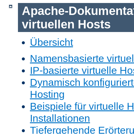
Apache-Dokumentat
virtuellen Hosts
Übersicht
Namensbasierte virtuel
IP-basierte virtuelle Ho
Dynamisch konfiguriert
Hosting
Beispiele für virtuelle 
Installationen
Tiefergehende Erörter