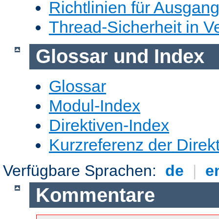
Richtlinien für Ausgangs
Thread-Sicherheit in Ve
Glossar und Index
Glossar
Modul-Index
Direktiven-Index
Kurzreferenz der Direk
Verfügbare Sprachen:
de
|
e
Kommentare