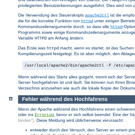
privilegierten Benutzerkennungen ausgeführt. Dies wird vo
Die Verwendung des Steuerskripts
ist die empf
apache2ctl
die für die korrekte Funktion von
unter einigen Betrie
httpd
Kommandozeilenargumente durch, so dass alle
-Optio
httpd
Programms sowie einige Kommandozeilenargumente anzuge
Variable
am Anfang ändern.
HTTPD
Das Erste was
macht, wenn es startet, ist das Suchen
httpd
Kompilierungszeit festgelegt. Es ist aber möglich, den Abla
/usr/local/apache2/bin/apache2ctl -f /etc/apa
Wenn während des Starts alles gutgeht, trennt sich der Serve
Server hochgefahren ist und läuft. Sie können nun Ihren Br
Verzeichnis anzusehen wie auch die lokale Kopie der Dokumenta
Fehler während des Hochfahrens
Wenn der Apache während des Hochfahrens einen schweren Fehl
oder ins
, bevor er sich selbst beendet. Eine der h
ErrorLog
binden")
. Diese Meldung wird üblicherweise verursacht:
entweder durch den Versuch, den Server an einem privi