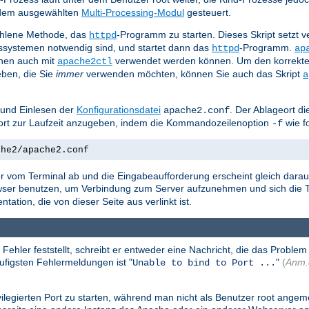
n dem ausgewählten
Multi-Processing-Modul
gesteuert.
ohlene Methode, das
-Programm zu starten. Dieses Skript setzt
httpd
bssystemen notwendig sind, und startet dann das
-Programm.
httpd
ap
nen auch mit
verwendet werden können. Um den korrekte
apache2ctl
ben, die Sie
immer
verwenden möchten, können Sie auch das Skript
a
 und Einlesen der
Konfigurationsdatei
. Der Ablageort di
apache2.conf
geort zur Laufzeit anzugeben, indem die Kommandozeilenoption
wie f
-f
che2/apache2.conf
r vom Terminal ab und die Eingabeaufforderung erscheint gleich darauf
owser benutzen, um Verbindung zum Server aufzunehmen und sich die T
tion, die von dieser Seite aus verlinkt ist.
er feststellt, schreibt er entweder eine Nachricht, die das Problem n
äufigsten Fehlermeldungen ist "
"
(
Anm.
Unable to bind to Port ...
legierten Port zu starten, während man nicht als Benutzer root angemel