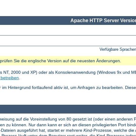
Apache HTTP Server Version
Verfügbare Sprache
e prüfen Sie die englische Version auf die neuesten Änderungen.
ws NT, 2000 und XP) oder als Konsolenanwendung (Windows 9x und ME).
betreiben
.
im Hintergrund fortlaufend aktiv ist, um Anfragen zu bearbeiten. Die
eisung auf die Voreinstellung von 80 gesetzt ist (oder einen anderen 
 zu können. Nur dann kann er sich an diesen privilegierten Port binde
-Dateien ausgeführt hat, startet er mehrere
Kind
-Prozesse, welche die 
-Prozess läuft unter dem Benutzer root weiter, die Kind-Prozesse jed