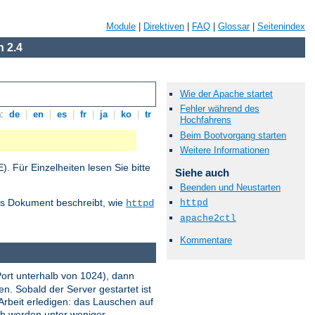
Module
|
Direktiven
|
FAQ
|
Glossar
|
Seitenindex
 2.4
Wie der Apache startet
Fehler während des
n:
de
|
en
|
es
|
fr
|
ja
|
ko
|
tr
Hochfahrens
Beim Bootvorgang starten
Weitere Informationen
 Für Einzelheiten lesen Sie bitte
Siehe auch
Beenden und Neustarten
ses Dokument beschreibt, wie
httpd
httpd
apache2ctl
Kommentare
Port unterhalb von 1024), dann
n. Sobald der Server gestartet ist
Arbeit erledigen: das Lauschen auf
och werden unter weniger