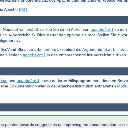
bereits eine andere Instanz des Apache oder ein anderer Webserver an
die Apache-
FAQ
.
Neustart weiterläuft, sollten Sie einen Aufruf von
zu den 
apache2ctl
em
-Verzeichnis). Dies startet den Apache als root. Stellen Sie zuvor
rc.N
iguriert ist.
d-SysV-init-Skript zu arbeiten. Es akzeptiert die Argumente
,
start
rest
tmals einfach
in das entsprechende init-Verzeichnis linken. 
apache2ctl
und
sowie anderen Hilfsprogrammen, die dem Server b
ttpd
apache2ctl
 eine Dokumentation aller in der Apache-Distribution enthaltenen
Modu
be pointed towards suggestions on improving the documentation or ser