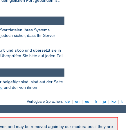
 den gleichen Port gebunden ist.
Startdateien Ihres Systems
 jedoch sicher, dass Ihr Server
und
und übersetzt sie in
art
stop
Überprüfen Sie bitte auf jeden Fall
eigefügt sind, sind auf der Seite
le
und der von ihnen
Verfügbare Sprachen:
de
|
en
|
es
|
fr
|
ja
|
ko
|
tr
ver, and may be removed again by our moderators if they are