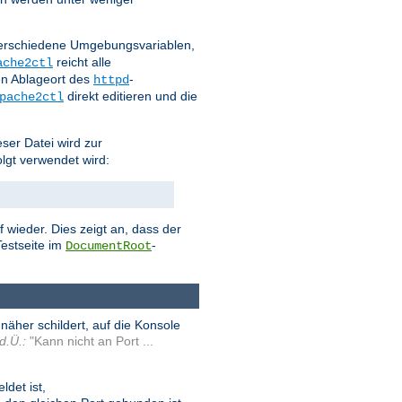
 verschiedene Umgebungsvariablen,
reicht alle
ache2ctl
n Ablageort des
-
httpd
direkt editieren und die
pache2ctl
eser Datei wird zur
olgt verwendet wird:
 wieder. Dies zeigt an, dass der
estseite im
-
DocumentRoot
äher schildert, auf die Konsole
d.Ü.:
"Kann nicht an Port ...
det ist,