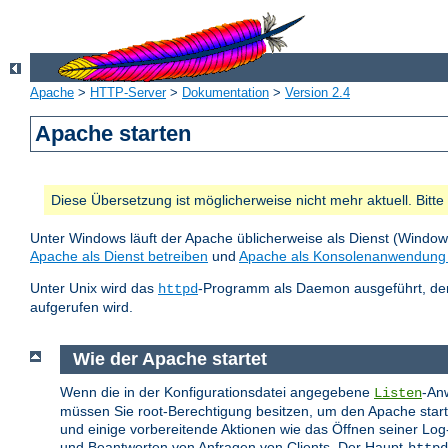
Apache
>
HTTP-Server
>
Dokumentation
>
Version 2.4
Apache starten
Diese Übersetzung ist möglicherweise nicht mehr aktuell. Bitt
Unter Windows läuft der Apache üblicherweise als Dienst (Windo
Apache als Dienst betreiben
und
Apache als Konsolenanwendung 
Unter Unix wird das
-Programm als Daemon ausgeführt, der 
httpd
aufgerufen wird.
Wie der Apache startet
Wenn die in der Konfigurationsdatei angegebene
-Anw
Listen
müssen Sie root-Berechtigung besitzen, um den Apache starten
und einige vorbereitende Aktionen wie das Öffnen seiner Log
und Beantworten von Anfragen von Clients. Der Haupt-
httpd