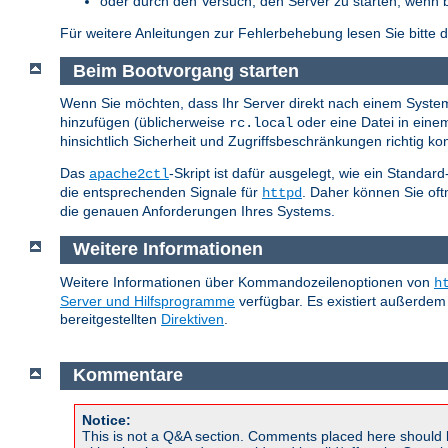
oder durch den Versuch, den Server zu starten, wenn 
Für weitere Anleitungen zur Fehlerbehebung lesen Sie bitte 
Beim Bootvorgang starten
Wenn Sie möchten, dass Ihr Server direkt nach einem System-
hinzufügen (üblicherweise
oder eine Datei in ein
rc.local
hinsichtlich Sicherheit und Zugriffsbeschränkungen richtig konf
Das
-Skript ist dafür ausgelegt, wie ein Standar
apache2ctl
die entsprechenden Signale für
. Daher können Sie of
httpd
die genauen Anforderungen Ihres Systems.
Weitere Informationen
Weitere Informationen über Kommandozeilenoptionen von
h
Server und Hilfsprogramme
verfügbar. Es existiert außerdem
bereitgestellten
Direktiven
.
Kommentare
Notice:
This is not a Q&A section. Comments placed here should 