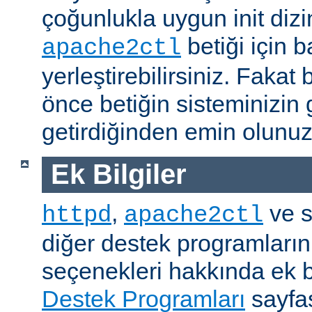
çoğunlukla uygun init dizi
betiği için b
apache2ctl
yerleştirebilirsiniz. Fak
önce betiğin sisteminizin 
getirdiğinden emin olunuz
Ek Bilgiler
,
ve s
httpd
apache2ctl
diğer destek programların
seçenekleri hakkında ek b
Destek Programları
sayfas