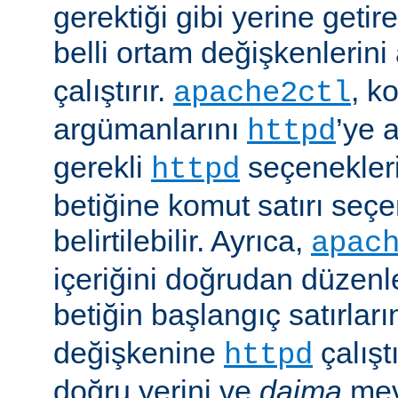
gerektiği gibi yerine getir
belli ortam değişkenlerini
çalıştırır.
, k
apache2ctl
argümanlarını
’ye 
httpd
gerekli
seçenekler
httpd
betiğine komut satırı seçe
belirtilebilir. Ayrıca,
apac
içeriğini doğrudan düzenl
betiğin başlangıç satırlar
değişkenine
çalışt
httpd
doğru yerini ve
daima
mev