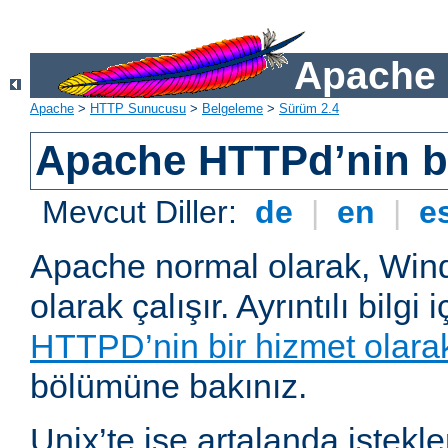
Apache 
Apache
>
HTTP Sunucusu
>
Belgeleme
>
Sürüm 2.4
Apache HTTPd’nin ba
Mevcut Diller:
de
|
en
|
e
Apache normal olarak, Wind
olarak çalışır. Ayrıntılı bilgi 
HTTPD’nin bir hizmet olarak 
bölümüne bakınız.
Unix’te ise artalanda istekl