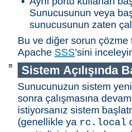
Aynı portu kullanan ba
Sunucusunun veya baş
sunucusunun zaten çal
Bu ve diğer sorun çözme ta
Apache
SSS
’sini inceleyi
Sistem Açılışında 
Sunucunuzun sistem yenid
sonra çalışmasına devam
istiyorsanız sistem başlat
(genellikle ya
d
rc.local