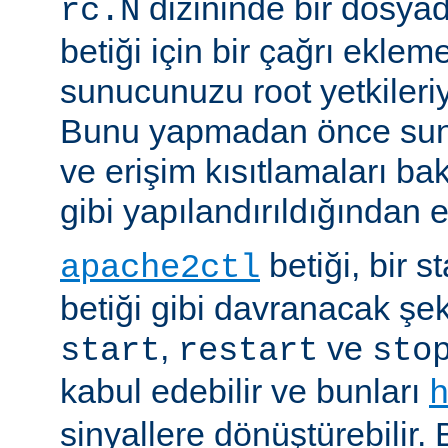
dizininde bir dosyad
rc.N
betiği için bir çağrı eklem
sunucunuzu root yetkileriy
Bunu yapmadan önce sun
ve erişim kısıtlamaları ba
gibi yapılandırıldığından 
betiği, bir s
apache2ctl
betiği gibi davranacak şek
,
ve
start
restart
sto
kabul edebilir ve bunları
sinyallere dönüştürebilir