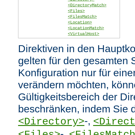
<DirectoryMatch>
<Files>
<FilesMatch>
<Location>
<LocationMatch>
<VirtualHost>
Direktiven in den Hauptko
gelten für den gesamten 
Konfiguration nur für eine
verändern möchten, könn
Gültigkeitsbereich der Dir
beschränken, indem Sie d
-,
<Directory>
<Direc
-,
<Files>
<FilesMatc