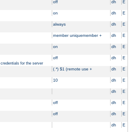
off
dh
E
on
dh
E
always
dh
E
member uniquemember +
dh
E
on
dh
E
off
dh
E
credentials for the server
(.*) $1 (remote use +
dh
E
10
dh
E
dh
E
off
dh
E
off
dh
E
dh
E