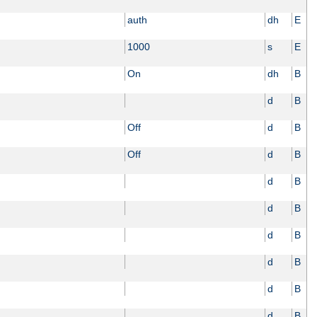
auth
dh
E
1000
s
E
On
dh
B
d
B
Off
d
B
Off
d
B
d
B
d
B
d
B
d
B
d
B
d
B