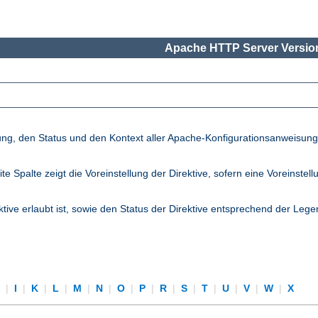
Apache HTTP Server Version
lung, den Status und den Kontext aller Apache-Konfigurationsanweisun
palte zeigt die Voreinstellung der Direktive, sofern eine Voreinstellung
ktive erlaubt ist, sowie den Status der Direktive entsprechend der Lege
H
|
I
|
K
|
L
|
M
|
N
|
O
|
P
|
R
|
S
|
T
|
U
|
V
|
W
|
X