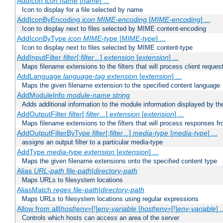
AddIcon
icon
name
[
name
] ...
Icon to display for a file selected by name
AddIconByEncoding
icon
MIME-encoding
[
MIME-encoding
] ...
Icon to display next to files selected by MIME content-encoding
AddIconByType
icon
MIME-type
[
MIME-type
] ...
Icon to display next to files selected by MIME content-type
AddInputFilter
filter
[;
filter
...]
extension
[
extension
] ...
Maps filename extensions to the filters that will process client reques
AddLanguage
language-tag
extension
[
extension
] ...
Maps the given filename extension to the specified content language
AddModuleInfo
module-name
string
Adds additional information to the module information displayed by the
AddOutputFilter
filter
[;
filter
...]
extension
[
extension
] ...
Maps filename extensions to the filters that will process responses fr
AddOutputFilterByType
filter
[;
filter
...]
media-type
[
media-type
] ...
assigns an output filter to a particular media-type
AddType
media-type
extension
[
extension
] ...
Maps the given filename extensions onto the specified content type
Alias
URL-path
file-path
|
directory-path
Maps URLs to filesystem locations
AliasMatch
regex
file-path
|
directory-path
Maps URLs to filesystem locations using regular expressions
Allow from all|
host
|env=[!]
env-variable
[
host
|env=[!]
env-variable
] .
Controls which hosts can access an area of the server