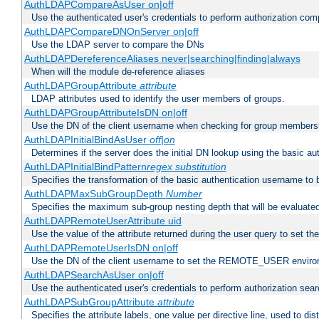
AuthLDAPCompareAsUser on|off
Use the authenticated user's credentials to perform authorization co
AuthLDAPCompareDNOnServer on|off
Use the LDAP server to compare the DNs
AuthLDAPDereferenceAliases never|searching|finding|always
When will the module de-reference aliases
AuthLDAPGroupAttribute
attribute
LDAP attributes used to identify the user members of groups.
AuthLDAPGroupAttributeIsDN on|off
Use the DN of the client username when checking for group members
AuthLDAPInitialBindAsUser
off|on
Determines if the server does the initial DN lookup using the basic a
AuthLDAPInitialBindPattern
regex
substitution
Specifies the transformation of the basic authentication username to
AuthLDAPMaxSubGroupDepth
Number
Specifies the maximum sub-group nesting depth that will be evaluated
AuthLDAPRemoteUserAttribute uid
Use the value of the attribute returned during the user query to se
AuthLDAPRemoteUserIsDN on|off
Use the DN of the client username to set the REMOTE_USER environ
AuthLDAPSearchAsUser on|off
Use the authenticated user's credentials to perform authorization sea
AuthLDAPSubGroupAttribute
attribute
Specifies the attribute labels, one value per directive line, used to d