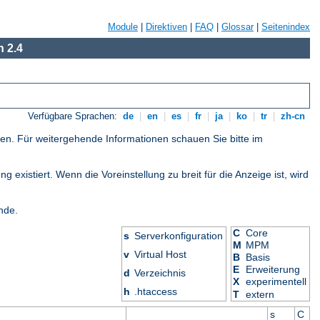
Module
|
Direktiven
|
FAQ
|
Glossar
|
Seitenindex
 2.4
Verfügbare Sprachen:
de
|
en
|
es
|
fr
|
ja
|
ko
|
tr
|
zh-cn
gen. Für weitergehende Informationen schauen Sie bitte im
 existiert. Wenn die Voreinstellung zu breit für die Anzeige ist, wird
nde.
C
Core
s
Serverkonfiguration
M
MPM
v
Virtual Host
B
Basis
E
Erweiterung
d
Verzeichnis
X
experimentell
h
.htaccess
T
extern
s
C