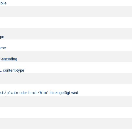
olle
ype
name
ME-encoding
ME content-type
oder
hinzugefügt wird
xt/plain
text/html