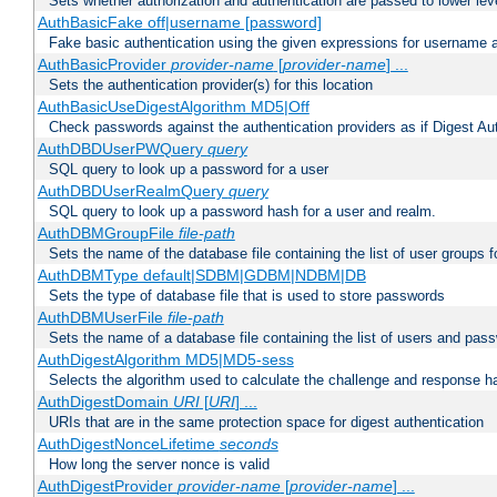
Sets whether authorization and authentication are passed to lower le
AuthBasicFake off|username [password]
Fake basic authentication using the given expressions for username
AuthBasicProvider
provider-name
[
provider-name
] ...
Sets the authentication provider(s) for this location
AuthBasicUseDigestAlgorithm MD5|Off
Check passwords against the authentication providers as if Digest Aut
AuthDBDUserPWQuery
query
SQL query to look up a password for a user
AuthDBDUserRealmQuery
query
SQL query to look up a password hash for a user and realm.
AuthDBMGroupFile
file-path
Sets the name of the database file containing the list of user groups f
AuthDBMType default|SDBM|GDBM|NDBM|DB
Sets the type of database file that is used to store passwords
AuthDBMUserFile
file-path
Sets the name of a database file containing the list of users and pass
AuthDigestAlgorithm MD5|MD5-sess
Selects the algorithm used to calculate the challenge and response ha
AuthDigestDomain
URI
[
URI
] ...
URIs that are in the same protection space for digest authentication
AuthDigestNonceLifetime
seconds
How long the server nonce is valid
AuthDigestProvider
provider-name
[
provider-name
] ...