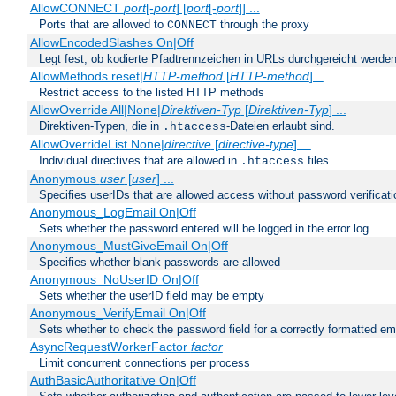
AllowCONNECT
port
[-
port
] [
port
[-
port
]] ...
Ports that are allowed to
through the proxy
CONNECT
AllowEncodedSlashes On|Off
Legt fest, ob kodierte Pfadtrennzeichen in URLs durchgereicht werden
AllowMethods reset|
HTTP-method
[
HTTP-method
]...
Restrict access to the listed HTTP methods
AllowOverride All|None|
Direktiven-Typ
[
Direktiven-Typ
] ...
Direktiven-Typen, die in
-Dateien erlaubt sind.
.htaccess
AllowOverrideList None|
directive
[
directive-type
] ...
Individual directives that are allowed in
files
.htaccess
Anonymous
user
[
user
] ...
Specifies userIDs that are allowed access without password verificati
Anonymous_LogEmail On|Off
Sets whether the password entered will be logged in the error log
Anonymous_MustGiveEmail On|Off
Specifies whether blank passwords are allowed
Anonymous_NoUserID On|Off
Sets whether the userID field may be empty
Anonymous_VerifyEmail On|Off
Sets whether to check the password field for a correctly formatted em
AsyncRequestWorkerFactor
factor
Limit concurrent connections per process
AuthBasicAuthoritative On|Off