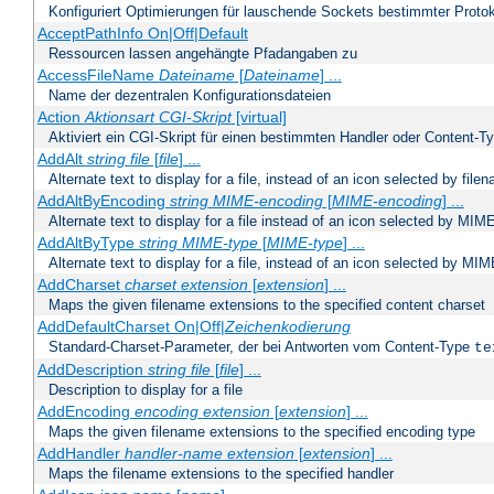
Konfiguriert Optimierungen für lauschende Sockets bestimmter Protok
AcceptPathInfo On|Off|Default
Ressourcen lassen angehängte Pfadangaben zu
AccessFileName
Dateiname
[
Dateiname
] ...
Name der dezentralen Konfigurationsdateien
Action
Aktionsart
CGI-Skript
[virtual]
Aktiviert ein CGI-Skript für einen bestimmten Handler oder Content-T
AddAlt
string
file
[
file
] ...
Alternate text to display for a file, instead of an icon selected by file
AddAltByEncoding
string
MIME-encoding
[
MIME-encoding
] ...
Alternate text to display for a file instead of an icon selected by MI
AddAltByType
string
MIME-type
[
MIME-type
] ...
Alternate text to display for a file, instead of an icon selected by MI
AddCharset
charset
extension
[
extension
] ...
Maps the given filename extensions to the specified content charset
AddDefaultCharset On|Off|
Zeichenkodierung
Standard-Charset-Parameter, der bei Antworten vom Content-Type
te
AddDescription
string file
[
file
] ...
Description to display for a file
AddEncoding
encoding
extension
[
extension
] ...
Maps the given filename extensions to the specified encoding type
AddHandler
handler-name
extension
[
extension
] ...
Maps the filename extensions to the specified handler