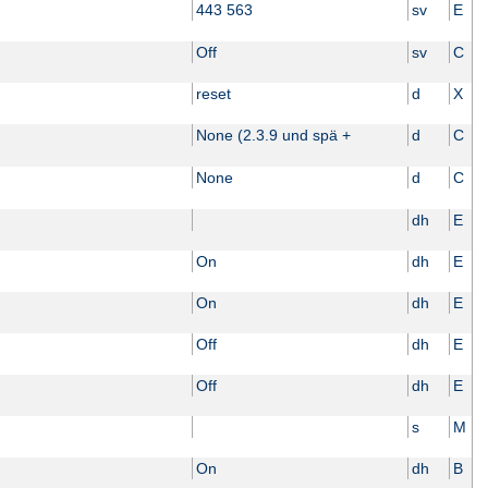
443 563
sv
E
Off
sv
C
reset
d
X
None (2.3.9 und spä +
d
C
None
d
C
dh
E
On
dh
E
On
dh
E
Off
dh
E
Off
dh
E
s
M
On
dh
B