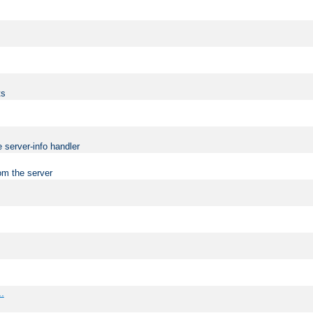
ts
 server-info handler
om the server
..