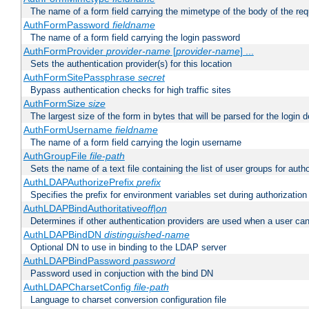
The name of a form field carrying the mimetype of the body of the req
AuthFormPassword
fieldname
The name of a form field carrying the login password
AuthFormProvider
provider-name
[
provider-name
] ...
Sets the authentication provider(s) for this location
AuthFormSitePassphrase
secret
Bypass authentication checks for high traffic sites
AuthFormSize
size
The largest size of the form in bytes that will be parsed for the login d
AuthFormUsername
fieldname
The name of a form field carrying the login username
AuthGroupFile
file-path
Sets the name of a text file containing the list of user groups for autho
AuthLDAPAuthorizePrefix
prefix
Specifies the prefix for environment variables set during authorization
AuthLDAPBindAuthoritative
off|on
Determines if other authentication providers are used when a user can
AuthLDAPBindDN
distinguished-name
Optional DN to use in binding to the LDAP server
AuthLDAPBindPassword
password
Password used in conjuction with the bind DN
AuthLDAPCharsetConfig
file-path
Language to charset conversion configuration file