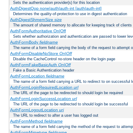
Sets the authentication provider(s) for this location
AuthDigestQop none|auth|auth-int [auth|auth-int]
Determines the quality-of-protection to use in digest authentication
AuthDigestShmemSize
size
The amount of shared memory to allocate for keeping track of clients
AuthFormAuthoritative On|Off
Sets whether authorization and authentication are passed to lower le
AuthFormBody
fieldname
The name of a form field carrying the body of the request to attempt 
AuthFormDisableNoStore
On|Off
Disable the CacheControl no-store header on the login page
AuthFormFakeBasicAuth
On|Off
Fake a Basic Authentication header
AuthFormLocation
fieldname
The name of a form field carrying a URL to redirect to on successful l
AuthFormLoginRequiredLocation
url
The URL of the page to be redirected to should login be required
AuthFormLoginSuccessLocation
url
The URL of the page to be redirected to should login be successful
AuthFormLogoutLocation
uri
The URL to redirect to after a user has logged out
AuthFormMethod
fieldname
The name of a form field carrying the method of the request to attemp
AuthFormMimetype
fieldname