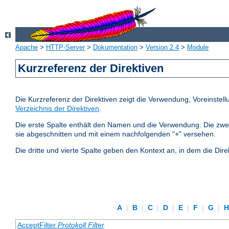
Apache
>
HTTP-Server
>
Dokumentation
>
Version 2.4
>
Module
Kurzreferenz der Direktiven
Die Kurzreferenz der Direktiven zeigt die Verwendung, Voreinstel
Verzeichnis der Direktiven
.
Die erste Spalte enthält den Namen und die Verwendung. Die zweite S
sie abgeschnitten und mit einem nachfolgenden "+" versehen.
Die dritte und vierte Spalte geben den Kontext an, in dem die Dire
A
|
B
|
C
|
D
|
E
|
F
|
G
|
AcceptFilter
Protokoll
Filter