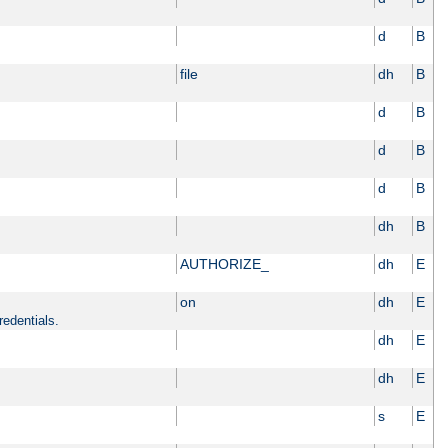
d
B
file
dh
B
d
B
d
B
d
B
dh
B
AUTHORIZE_
dh
E
on
dh
E
redentials.
dh
E
dh
E
s
E