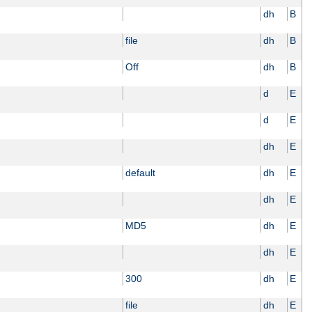
dh
B
file
dh
B
Off
dh
B
d
E
d
E
dh
E
default
dh
E
dh
E
MD5
dh
E
dh
E
300
dh
E
file
dh
E