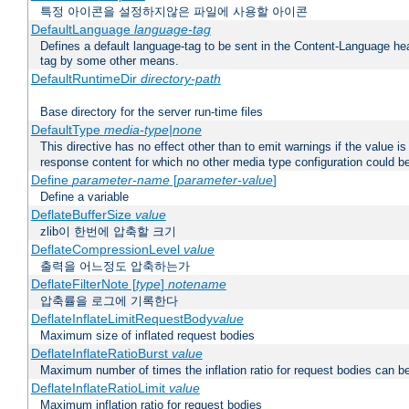
특정 아이콘을 설정하지않은 파일에 사용할 아이콘
DefaultLanguage
language-tag
Defines a default language-tag to be sent in the Content-Language head
tag by some other means.
DefaultRuntimeDir
directory-path
Base directory for the server run-time files
DefaultType
media-type|none
This directive has no effect other than to emit warnings if the value i
response content for which no other media type configuration could b
Define
parameter-name
[
parameter-value
]
Define a variable
DeflateBufferSize
value
zlib이 한번에 압축할 크기
DeflateCompressionLevel
value
출력을 어느정도 압축하는가
DeflateFilterNote [
type
]
notename
압축률을 로그에 기록한다
DeflateInflateLimitRequestBody
value
Maximum size of inflated request bodies
DeflateInflateRatioBurst
value
Maximum number of times the inflation ratio for request bodies can b
DeflateInflateRatioLimit
value
Maximum inflation ratio for request bodies