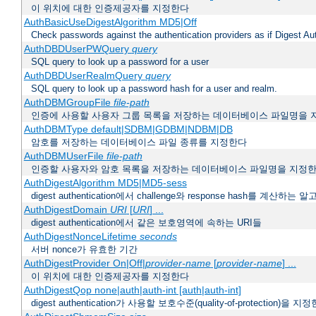
이 위치에 대한 인증제공자를 지정한다
AuthBasicUseDigestAlgorithm MD5|Off
Check passwords against the authentication providers as if Digest Aut
AuthDBDUserPWQuery
query
SQL query to look up a password for a user
AuthDBDUserRealmQuery
query
SQL query to look up a password hash for a user and realm.
AuthDBMGroupFile
file-path
인증에 사용할 사용자 그룹 목록을 저장하는 데이터베이스 파일명을 
AuthDBMType default|SDBM|GDBM|NDBM|DB
암호를 저장하는 데이터베이스 파일 종류를 지정한다
AuthDBMUserFile
file-path
인증할 사용자와 암호 목록을 저장하는 데이터베이스 파일명을 지정
AuthDigestAlgorithm MD5|MD5-sess
digest authentication에서 challenge와 response hash를 계산
AuthDigestDomain
URI
[
URI
] ...
digest authentication에서 같은 보호영역에 속하는 URI들
AuthDigestNonceLifetime
seconds
서버 nonce가 유효한 기간
AuthDigestProvider On|Off|
provider-name
[
provider-name
] ...
이 위치에 대한 인증제공자를 지정한다
AuthDigestQop none|auth|auth-int [auth|auth-int]
digest authentication가 사용할 보호수준(quality-of-protection)을 지