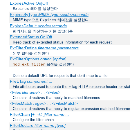
ExpiresActive On|Off
헤더를 생성한다
Expires
ExpiresByType
MIME-type
<code>seconds
MIME type으로
헤더값을 설정한다
Expires
ExpiresDefault
<code>seconds
만기시간을 계산하는 기본 알고리즘
ExtendedStatus On|Off
Keep track of extended status information for each request
ExtFilterDefine
filtername
parameters
외부 필터를 정의한다
ExtFilterOptions
option
[
option
] ...
옵션을 설정한다
mod_ext_filter
Define a default URL for requests that don't map to a file
FileETag
component
...
File attributes used to create the ETag HTTP response header for stati
<Files
filename
> ... </Files>
Contains directives that apply to matched filenames
<FilesMatch
regex
> ... </FilesMatch>
Contains directives that apply to regular-expression matched filenam
FilterChain [+=-@!]
filter-name
...
Configure the filter chain
FilterDeclare
filter-name
[type]