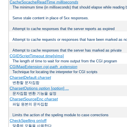
CacheSocacheReadTime
milliseconds
The minimum time (in milliseconds) that should elapse while reading 
Serve stale content in place of 5xx responses.
Attempt to cache responses that the server reports as expired
Attempt to cache requests or responses that have been marked as no
Attempt to cache responses that the server has marked as private
CGIDScriptTimeout
time
[s|ms]
The length of time to wait for more output from the CGI program
CGIMapExtension
cgi-path
.extension
Technique for locating the interpreter for CGI scripts
CharsetDefault
charset
변환할 문자집합
CharsetOptions
option
[
option
] ...
문자집합 변환 기능을 설정
CharsetSourceEnc
charset
파일 원본의 문자집합
Limits the action of the speling module to case corrections
CheckSpelling on|off
맞춤법 모듈을 사용한다