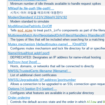
Minimum number of idle threads available to handle request spikes
MMapFile
file-path
[
file-path
] ...
시작시 여러 파일을 메모리에 대응한다
ModemStandard V.21|V.26bis|V.32|V.92
Modem standard to simulate
ModMimeUsePathInfo On|Off
Tells
to treat
components as part of the file
mod_mime
path_info
MultiviewsMatch Any|NegotiatedOnly|Filters|Handlers [Handlers|Fi
The types of files that will be included when searching for a matching 
Mutex
mechanism
[default|
mutex-name
] ... [OmitPID]
Configures mutex mechanism and lock file directory for all or specifi
NameVirtualHost
addr
[:
port
]
DEPRECATED: Designates an IP address for name-virtual hosting
NoProxy
host
[
host
] ...
Hosts, domains, or networks that will be connected to directly
NWSSLTrustedCerts
filename
[
filename
] ...
List of additional client certificates
NWSSLUpgradeable [
IP-address
:]
portnumber
Allows a connection to be upgraded to an SSL connection upon reque
Options [+|-]
option
[[+|-]
option
] ...
Configures what features are available in a particular directory
Order
ordering
Controls the default access state and the order in which
and
Allow
D