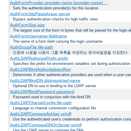
AuthFormProvider
provider-name
[
provider-name
] ...
Sets the authentication provider(s) for this location
AuthFormSitePassphrase
secret
Bypass authentication checks for high traffic sites
AuthFormSize
size
The largest size of the form in bytes that will be parsed for the login d
AuthFormUsername
fieldname
The name of a form field carrying the login username
AuthGroupFile
file-path
인증에 사용할 사용자 그룹 목록을 저장하는 문자파일명을 지정한다
AuthLDAPAuthorizePrefix
prefix
Specifies the prefix for environment variables set during authorization
AuthLDAPBindAuthoritative
off|on
Determines if other authentication providers are used when a user can
AuthLDAPBindDN
distinguished-name
Optional DN to use in binding to the LDAP server
AuthLDAPBindPassword
password
Password used in conjuction with the bind DN
AuthLDAPCharsetConfig
file-path
Language to charset conversion configuration file
AuthLDAPCompareAsUser on|off
Use the authenticated user's credentials to perform authorization co
AuthLDAPCompareDNOnServer on|off
Use the LDAP server to compare the DNs