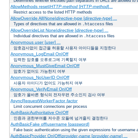
Determines whether encoded path separators in URLs are allowed to 
AllowMethods reset|
HTTP-method
[
HTTP-method
]...
Restrict access to the listed HTTP methods
AllowOverride All|None|
directive-type
[
directive-type
] ...
Types of directives that are allowed in
files
.htaccess
AllowOverrideList None|
directive
[
directive-type
] ...
Individual directives that are allowed in
files
.htaccess
Anonymous
user
[
user
] ...
암호검사없이 접근을 허용할 사용자 아이디들을 지정한다
Anonymous_LogEmail On|Off
입력한 암호를 오류로그에 기록할지 여부
Anonymous_MustGiveEmail On|Off
암호가 없어도 가능한지 여부
Anonymous_NoUserID On|Off
사용자 아이디가 없어도 가능하지 여부
Anonymous_VerifyEmail On|Off
암호가 올바른 형식의 전자우편 주소인지 검사 여부
AsyncRequestWorkerFactor
factor
Limit concurrent connections per process
AuthBasicAuthoritative On|Off
인증과 권한부여를 저수준 모듈에 넘겨줄지 결정한다
AuthBasicFake off|username [password]
Fake basic authentication using the given expressions for username
AuthBasicProvider On|Off|
provider-name
[
provider-name
] ...