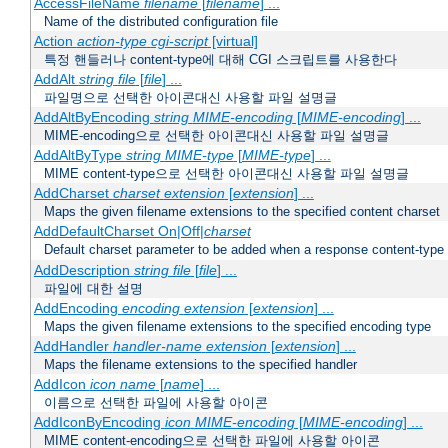
AccessFileName
filename
[
filename
] ...
Name of the distributed configuration file
Action
action-type
cgi-script
[virtual]
특정 핸들러나 content-type에 대해 CGI 스크립트를 사용한다
AddAlt
string
file
[
file
] ...
파일명으로 선택한 아이콘대신 사용할 파일 설명글
AddAltByEncoding
string
MIME-encoding
[
MIME-encoding
] ...
MIME-encoding으로 선택한 아이콘대신 사용할 파일 설명글
AddAltByType
string
MIME-type
[
MIME-type
] ...
MIME content-type으로 선택한 아이콘대신 사용할 파일 설명글
AddCharset
charset
extension
[
extension
] ...
Maps the given filename extensions to the specified content charset
AddDefaultCharset On|Off|
charset
Default charset parameter to be added when a response content-type
AddDescription
string file
[
file
] ...
파일에 대한 설명
AddEncoding
encoding
extension
[
extension
] ...
Maps the given filename extensions to the specified encoding type
AddHandler
handler-name
extension
[
extension
] ...
Maps the filename extensions to the specified handler
AddIcon
icon
name
[
name
] ...
이름으로 선택한 파일에 사용할 아이콘
AddIconByEncoding
icon
MIME-encoding
[
MIME-encoding
] ...
MIME content-encoding으로 선택한 파일에 사용할 아이콘