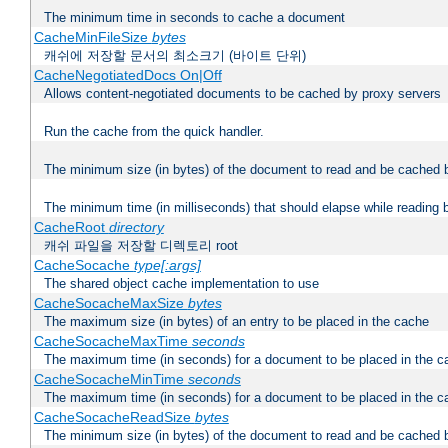
The minimum time in seconds to cache a document
CacheMinFileSize
bytes
캐쉬에 저장할 문서의 최소크기 (바이트 단위)
CacheNegotiatedDocs On|Off
Allows content-negotiated documents to be cached by proxy servers
Run the cache from the quick handler.
The minimum size (in bytes) of the document to read and be cached 
The minimum time (in milliseconds) that should elapse while reading 
CacheRoot
directory
캐쉬 파일을 저장할 디렉토리 root
CacheSocache
type[:args]
The shared object cache implementation to use
CacheSocacheMaxSize
bytes
The maximum size (in bytes) of an entry to be placed in the cache
CacheSocacheMaxTime
seconds
The maximum time (in seconds) for a document to be placed in the c
CacheSocacheMinTime
seconds
The maximum time (in seconds) for a document to be placed in the c
CacheSocacheReadSize
bytes
The minimum size (in bytes) of the document to read and be cached 