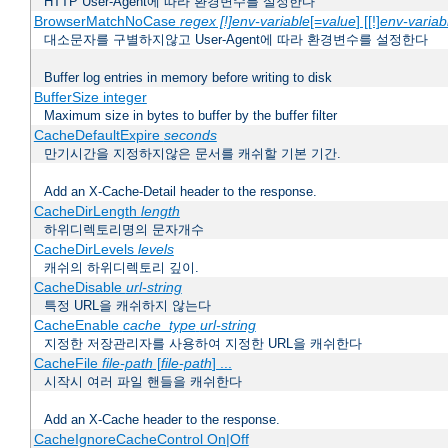
HTTP User-Agent에 따라 환경변수를 설정한다
BrowserMatchNoCase
regex [!]env-variable
[=
value
] [[!]
env-variab
대소문자를 구별하지않고 User-Agent에 따라 환경변수를 설정한다
Buffer log entries in memory before writing to disk
BufferSize integer
Maximum size in bytes to buffer by the buffer filter
CacheDefaultExpire
seconds
만기시간을 지정하지않은 문서를 캐쉬할 기본 기간.
Add an X-Cache-Detail header to the response.
CacheDirLength
length
하위디렉토리명의 문자개수
CacheDirLevels
levels
캐쉬의 하위디렉토리 깊이.
CacheDisable
url-string
특정 URL을 캐쉬하지 않는다
CacheEnable
cache_type
url-string
지정한 저장관리자를 사용하여 지정한 URL을 캐쉬한다
CacheFile
file-path
[
file-path
] ...
시작시 여러 파일 핸들을 캐쉬한다
Add an X-Cache header to the response.
CacheIgnoreCacheControl On|Off