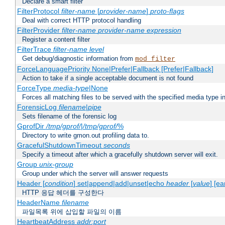
Declare a smart filter
FilterProtocol
filter-name
[
provider-name
]
proto-flags
Deal with correct HTTP protocol handling
FilterProvider
filter-name
provider-name
expression
Register a content filter
FilterTrace
filter-name
level
Get debug/diagnostic information from
mod_filter
ForceLanguagePriority None|Prefer|Fallback [Prefer|Fallback]
Action to take if a single acceptable document is not found
ForceType
media-type
|None
Forces all matching files to be served with the specified media type 
ForensicLog
filename
|
pipe
Sets filename of the forensic log
GprofDir
/tmp/gprof/
|
/tmp/gprof/
%
Directory to write gmon.out profiling data to.
GracefulShutdownTimeout
seconds
Specify a timeout after which a gracefully shutdown server will exit.
Group
unix-group
Group under which the server will answer requests
Header [
condition
] set|append|add|unset|echo
header
[
value
] [ea
HTTP 응답 헤더를 구성한다
HeaderName
filename
파일목록 위에 삽입할 파일의 이름
HeartbeatAddress
addr:port