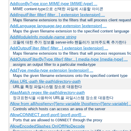
AddIconByType
icon
MIME-type
[
MIME-type
] ...
MIME content-type으로 선택한 파일에 사용할 아이콘
AddInputFilter
filter
[;
filter
...]
extension
[
extension
] ...
Maps filename extensions to the filters that will process client reques
AddLanguage
language-tag
extension
[
extension
] ...
Maps the given filename extension to the specified content language
AddModuleInfo
module-name
string
모듈에 대한 추가 정보를 server-info 핸들러가 보여주도록 추가한다
AddOutputFilter
filter
[;
filter
...]
extension
[
extension
] ...
Maps filename extensions to the filters that will process responses fr
AddOutputFilterByType
filter
[;
filter
...]
media-type
[
media-type
] ...
assigns an output filter to a particular media-type
AddType
media-type
extension
[
extension
] ...
Maps the given filename extensions onto the specified content type
Alias
URL-path
file-path
|
directory-path
URL을 특정 파일시스템 장소로 대응한다
AliasMatch
regex
file-path
|
directory-path
정규표현식을 사용하여 URL을 파일시스템 장소로 대응한다
Allow from all|
host
|env=[!]
env-variable
[
host
|env=[!]
env-variable
] .
Controls which hosts can access an area of the server
AllowCONNECT
port
[-
port
] [
port
[-
port
]] ...
Ports that are allowed to
through the proxy
CONNECT
AllowEncodedSlashes On|Off|NoDecode