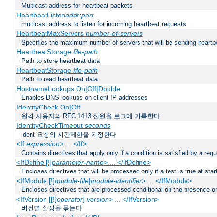
Multicast address for heartbeat packets
HeartbeatListen
addr:port
multicast address to listen for incoming heartbeat requests
HeartbeatMaxServers
number-of-servers
Specifies the maximum number of servers that will be sending heartbe
HeartbeatStorage
file-path
Path to store heartbeat data
HeartbeatStorage
file-path
Path to read heartbeat data
HostnameLookups On|Off|Double
Enables DNS lookups on client IP addresses
IdentityCheck On|Off
원격 사용자의 RFC 1413 신원을 로그에 기록한다
IdentityCheckTimeout
seconds
ident 요청의 시간제한을 지정한다
<If
expression
> ... </If>
Contains directives that apply only if a condition is satisfied by a req
<IfDefine [!]
parameter-name
> ... </IfDefine>
Encloses directives that will be processed only if a test is true at star
<IfModule [!]
module-file
|
module-identifier
> ... </IfModule>
Encloses directives that are processed conditional on the presence o
<IfVersion [[!]
operator
]
version
> ... </IfVersion>
버전별 설정을 묶는다