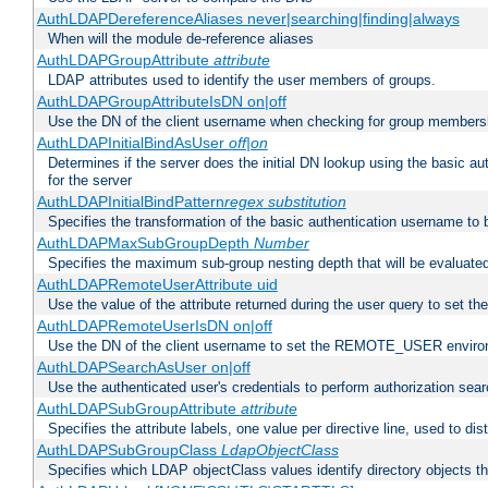
AuthLDAPDereferenceAliases never|searching|finding|always
When will the module de-reference aliases
AuthLDAPGroupAttribute
attribute
LDAP attributes used to identify the user members of groups.
AuthLDAPGroupAttributeIsDN on|off
Use the DN of the client username when checking for group members
AuthLDAPInitialBindAsUser
off|on
Determines if the server does the initial DN lookup using the basic a
for the server
AuthLDAPInitialBindPattern
regex
substitution
Specifies the transformation of the basic authentication username to
AuthLDAPMaxSubGroupDepth
Number
Specifies the maximum sub-group nesting depth that will be evaluated
AuthLDAPRemoteUserAttribute uid
Use the value of the attribute returned during the user query to se
AuthLDAPRemoteUserIsDN on|off
Use the DN of the client username to set the REMOTE_USER environ
AuthLDAPSearchAsUser on|off
Use the authenticated user's credentials to perform authorization sea
AuthLDAPSubGroupAttribute
attribute
Specifies the attribute labels, one value per directive line, used to d
AuthLDAPSubGroupClass
LdapObjectClass
Specifies which LDAP objectClass values identify directory objects t