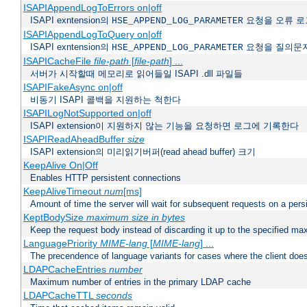
ISAPIAppendLogToErrors on|off
ISAPI exntension의
요청을 오류 로
HSE_APPEND_LOG_PARAMETER
ISAPIAppendLogToQuery on|off
ISAPI exntension의
요청을 질의문
HSE_APPEND_LOG_PARAMETER
ISAPICacheFile
file-path
[
file-path
] ...
서버가 시작할때 메모리로 읽어들일 ISAPI .dll 파일들
ISAPIFakeAsync on|off
비동기 ISAPI 콜백을 지원하는 척한다
ISAPILogNotSupported on|off
ISAPI extension이 지원하지 않는 기능을 요청하면 로그에 기록한다
ISAPIReadAheadBuffer
size
ISAPI extension의 미리읽기버퍼(read ahead buffer) 크기
KeepAlive On|Off
Enables HTTP persistent connections
KeepAliveTimeout
num
[ms]
Amount of time the server will wait for subsequent requests on a pers
KeptBodySize
maximum size in bytes
Keep the request body instead of discarding it up to the specified ma
LanguagePriority
MIME-lang
[
MIME-lang
] ...
The precendence of language variants for cases where the client doe
LDAPCacheEntries
number
Maximum number of entries in the primary LDAP cache
LDAPCacheTTL
seconds