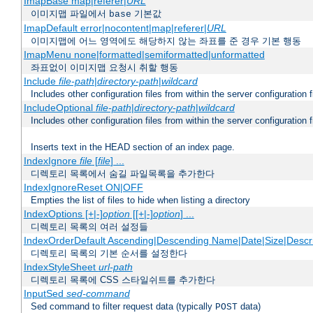
ImapBase map|referer|
URL
이미지맵 파일에서
기본값
base
ImapDefault error|nocontent|map|referer|
URL
이미지맵에 어느 영역에도 해당하지 않는 좌표를 준 경우 기본 행동
ImapMenu none|formatted|semiformatted|unformatted
좌표없이 이미지맵 요청시 취할 행동
Include
file-path
|
directory-path
|
wildcard
Includes other configuration files from within the server configuration f
IncludeOptional
file-path
|
directory-path
|
wildcard
Includes other configuration files from within the server configuration f
Inserts text in the HEAD section of an index page.
IndexIgnore
file
[
file
] ...
디렉토리 목록에서 숨길 파일목록을 추가한다
IndexIgnoreReset ON|OFF
Empties the list of files to hide when listing a directory
IndexOptions [+|-]
option
[[+|-]
option
] ...
디렉토리 목록의 여러 설정들
IndexOrderDefault Ascending|Descending Name|Date|Size|Descri
디렉토리 목록의 기본 순서를 설정한다
IndexStyleSheet
url-path
디렉토리 목록에 CSS 스타일쉬트를 추가한다
InputSed
sed-command
Sed command to filter request data (typically
data)
POST