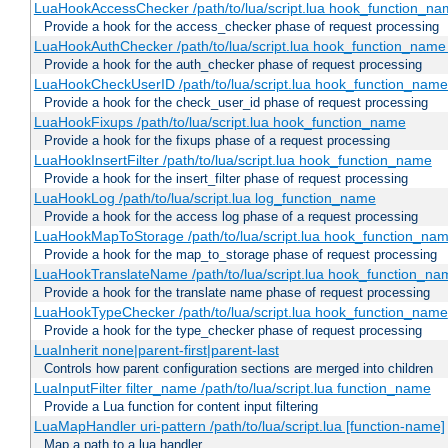
LuaHookAccessChecker /path/to/lua/script.lua hook_function_name
Provide a hook for the access_checker phase of request processing
LuaHookAuthChecker /path/to/lua/script.lua hook_function_name [
Provide a hook for the auth_checker phase of request processing
LuaHookCheckUserID /path/to/lua/script.lua hook_function_name [
Provide a hook for the check_user_id phase of request processing
LuaHookFixups /path/to/lua/script.lua hook_function_name
Provide a hook for the fixups phase of a request processing
LuaHookInsertFilter /path/to/lua/script.lua hook_function_name
Provide a hook for the insert_filter phase of request processing
LuaHookLog /path/to/lua/script.lua log_function_name
Provide a hook for the access log phase of a request processing
LuaHookMapToStorage /path/to/lua/script.lua hook_function_na
Provide a hook for the map_to_storage phase of request processing
LuaHookTranslateName /path/to/lua/script.lua hook_function_name
Provide a hook for the translate name phase of request processing
LuaHookTypeChecker /path/to/lua/script.lua hook_function_name
Provide a hook for the type_checker phase of request processing
LuaInherit none|parent-first|parent-last
Controls how parent configuration sections are merged into children
LuaInputFilter filter_name /path/to/lua/script.lua function_name
Provide a Lua function for content input filtering
LuaMapHandler uri-pattern /path/to/lua/script.lua [function-name]
Map a path to a lua handler