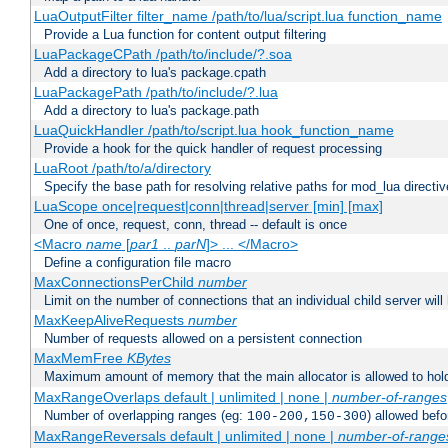
LuaOutputFilter filter_name /path/to/lua/script.lua function_name
Provide a Lua function for content output filtering
LuaPackageCPath /path/to/include/?.soa
Add a directory to lua's package.cpath
LuaPackagePath /path/to/include/?.lua
Add a directory to lua's package.path
LuaQuickHandler /path/to/script.lua hook_function_name
Provide a hook for the quick handler of request processing
LuaRoot /path/to/a/directory
Specify the base path for resolving relative paths for mod_lua directi
LuaScope once|request|conn|thread|server [min] [max]
One of once, request, conn, thread -- default is once
<Macro
name
[
par1
..
parN
]> ... </Macro>
Define a configuration file macro
MaxConnectionsPerChild
number
Limit on the number of connections that an individual child server will h
MaxKeepAliveRequests
number
Number of requests allowed on a persistent connection
MaxMemFree
KBytes
Maximum amount of memory that the main allocator is allowed to hold
MaxRangeOverlaps default | unlimited | none |
number-of-ranges
Number of overlapping ranges (eg:
) allowed bef
100-200,150-300
MaxRangeReversals default | unlimited | none |
number-of-range