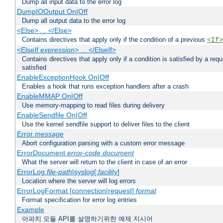
Dump all input data to the error log
DumpIOOutput On|Off
Dump all output data to the error log
<Else> ... </Else>
Contains directives that apply only if the condition of a previous
<If>
<ElseIf
expression
> ... </ElseIf>
Contains directives that apply only if a condition is satisfied by a req
satisfied
EnableExceptionHook On|Off
Enables a hook that runs exception handlers after a crash
EnableMMAP On|Off
Use memory-mapping to read files during delivery
EnableSendfile On|Off
Use the kernel sendfile support to deliver files to the client
Error
message
Abort configuration parsing with a custom error message
ErrorDocument
error-code
document
What the server will return to the client in case of an error
ErrorLog
file-path
|syslog[:
facility
]
Location where the server will log errors
ErrorLogFormat [connection|request]
format
Format specification for error log entries
Example
아파치 모듈 API를 설명하기위한 예제 지시어