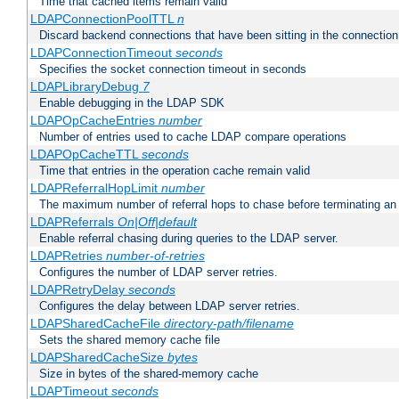
Time that cached items remain valid
LDAPConnectionPoolTTL
n
Discard backend connections that have been sitting in the connection
LDAPConnectionTimeout
seconds
Specifies the socket connection timeout in seconds
LDAPLibraryDebug
7
Enable debugging in the LDAP SDK
LDAPOpCacheEntries
number
Number of entries used to cache LDAP compare operations
LDAPOpCacheTTL
seconds
Time that entries in the operation cache remain valid
LDAPReferralHopLimit
number
The maximum number of referral hops to chase before terminating a
LDAPReferrals
On|Off|default
Enable referral chasing during queries to the LDAP server.
LDAPRetries
number-of-retries
Configures the number of LDAP server retries.
LDAPRetryDelay
seconds
Configures the delay between LDAP server retries.
LDAPSharedCacheFile
directory-path/filename
Sets the shared memory cache file
LDAPSharedCacheSize
bytes
Size in bytes of the shared-memory cache
LDAPTimeout
seconds