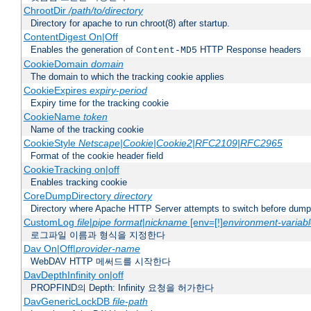
ChrootDir
/path/to/directory
Directory for apache to run chroot(8) after startup.
ContentDigest On|Off
Enables the generation of
HTTP Response headers
Content-MD5
CookieDomain
domain
The domain to which the tracking cookie applies
CookieExpires
expiry-period
Expiry time for the tracking cookie
CookieName
token
Name of the tracking cookie
CookieStyle
Netscape|Cookie|Cookie2|RFC2109|RFC2965
Format of the cookie header field
CookieTracking on|off
Enables tracking cookie
CoreDumpDirectory
directory
Directory where Apache HTTP Server attempts to switch before dump
CustomLog
file
|
pipe
format
|
nickname
[env=[!]
environment-variab
로그파일 이름과 형식을 지정한다
Dav On|Off|
provider-name
WebDAV HTTP 메써드를 시작한다
DavDepthInfinity on|off
PROPFIND의 Depth: Infinity 요청을 허가한다
DavGenericLockDB
file-path