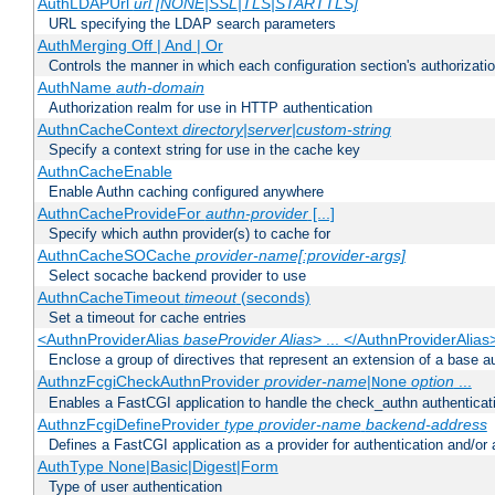
AuthLDAPUrl
url [NONE|SSL|TLS|STARTTLS]
URL specifying the LDAP search parameters
AuthMerging Off | And | Or
Controls the manner in which each configuration section's authorizatio
AuthName
auth-domain
Authorization realm for use in HTTP authentication
AuthnCacheContext
directory|server|custom-string
Specify a context string for use in the cache key
AuthnCacheEnable
Enable Authn caching configured anywhere
AuthnCacheProvideFor
authn-provider
[...]
Specify which authn provider(s) to cache for
AuthnCacheSOCache
provider-name[:provider-args]
Select socache backend provider to use
AuthnCacheTimeout
timeout
(seconds)
Set a timeout for cache entries
<AuthnProviderAlias
baseProvider Alias
> ... </AuthnProviderAlias
Enclose a group of directives that represent an extension of a base au
AuthnzFcgiCheckAuthnProvider
provider-name
|
option
...
None
Enables a FastCGI application to handle the check_authn authenticat
AuthnzFcgiDefineProvider
type
provider-name
backend-address
Defines a FastCGI application as a provider for authentication and/or 
AuthType None|Basic|Digest|Form
Type of user authentication