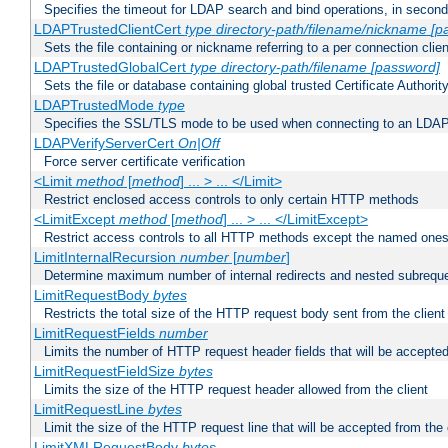
Specifies the timeout for LDAP search and bind operations, in secon
LDAPTrustedClientCert
type
directory-path/filename/nickname
[p
Sets the file containing or nickname referring to a per connection clien
LDAPTrustedGlobalCert
type
directory-path/filename
[password]
Sets the file or database containing global trusted Certificate Authority 
LDAPTrustedMode
type
Specifies the SSL/TLS mode to be used when connecting to an LDAP
LDAPVerifyServerCert
On|Off
Force server certificate verification
<Limit
method
[
method
] ... > ... </Limit>
Restrict enclosed access controls to only certain HTTP methods
<LimitExcept
method
[
method
] ... > ... </LimitExcept>
Restrict access controls to all HTTP methods except the named one
LimitInternalRecursion
number
[
number
]
Determine maximum number of internal redirects and nested subrequ
LimitRequestBody
bytes
Restricts the total size of the HTTP request body sent from the client
LimitRequestFields
number
Limits the number of HTTP request header fields that will be accepted
LimitRequestFieldSize
bytes
Limits the size of the HTTP request header allowed from the client
LimitRequestLine
bytes
Limit the size of the HTTP request line that will be accepted from the 
LimitXMLRequestBody
bytes