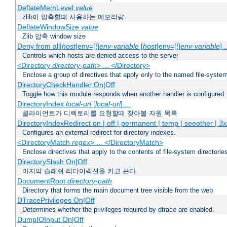
DeflateMemLevel
value
zlib이 압축할때 사용하는 메모리량
DeflateWindowSize
value
Zlib 압축 window size
Deny from all|
host
|env=[!]
env-variable
[
host
|env=[!]
env-variable
] .
Controls which hosts are denied access to the server
<Directory
directory-path
> ... </Directory>
Enclose a group of directives that apply only to the named file-system 
DirectoryCheckHandler On|Off
Toggle how this module responds when another handler is configured
DirectoryIndex
local-url
[
local-url
] ...
클라이언트가 디렉토리를 요청할때 찾아볼 자원 목록
DirectoryIndexRedirect on | off | permanent | temp | seeother |
3x
Configures an external redirect for directory indexes.
<DirectoryMatch
regex
> ... </DirectoryMatch>
Enclose directives that apply to the contents of file-system directori
DirectorySlash On|Off
마지막 슬래쉬 리다이렉션을 키고 끈다
DocumentRoot
directory-path
Directory that forms the main document tree visible from the web
DTracePrivileges On|Off
Determines whether the privileges required by dtrace are enabled.
DumpIOInput On|Off