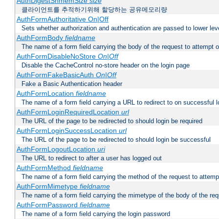
AuthDigestShmemSize
size
클라이언트를 추적하기위해 할당하는 공유메모리량
AuthFormAuthoritative On|Off
Sets whether authorization and authentication are passed to lower le
AuthFormBody
fieldname
The name of a form field carrying the body of the request to attempt 
AuthFormDisableNoStore
On|Off
Disable the CacheControl no-store header on the login page
AuthFormFakeBasicAuth
On|Off
Fake a Basic Authentication header
AuthFormLocation
fieldname
The name of a form field carrying a URL to redirect to on successful l
AuthFormLoginRequiredLocation
url
The URL of the page to be redirected to should login be required
AuthFormLoginSuccessLocation
url
The URL of the page to be redirected to should login be successful
AuthFormLogoutLocation
uri
The URL to redirect to after a user has logged out
AuthFormMethod
fieldname
The name of a form field carrying the method of the request to attemp
AuthFormMimetype
fieldname
The name of a form field carrying the mimetype of the body of the req
AuthFormPassword
fieldname
The name of a form field carrying the login password