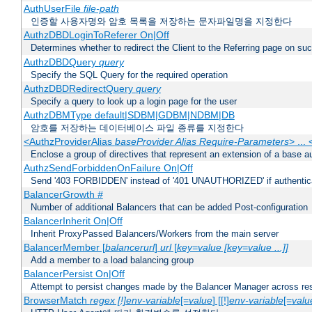
AuthUserFile
file-path
인증할 사용자명와 암호 목록을 저장하는 문자파일명을 지정한다
AuthzDBDLoginToReferer On|Off
Determines whether to redirect the Client to the Referring page on succ
AuthzDBDQuery
query
Specify the SQL Query for the required operation
AuthzDBDRedirectQuery
query
Specify a query to look up a login page for the user
AuthzDBMType default|SDBM|GDBM|NDBM|DB
암호를 저장하는 데이터베이스 파일 종류를 지정한다
<AuthzProviderAlias
baseProvider Alias Require-Parameters
> ...
Enclose a group of directives that represent an extension of a base au
AuthzSendForbiddenOnFailure On|Off
Send '403 FORBIDDEN' instead of '401 UNAUTHORIZED' if authenticat
BalancerGrowth
#
Number of additional Balancers that can be added Post-configuration
BalancerInherit On|Off
Inherit ProxyPassed Balancers/Workers from the main server
BalancerMember [
balancerurl
]
url
[
key=value [key=value ...]]
Add a member to a load balancing group
BalancerPersist On|Off
Attempt to persist changes made by the Balancer Manager across res
BrowserMatch
regex [!]env-variable
[=
value
] [[!]
env-variable
[=
valu