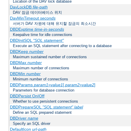
Location of the DAV lock database
DavLockDB
file-path
DAV 잠금 데이터베이스 위치
DavMinTimeout
seconds
서버가 DAV 자원에 대해 유지할 잠금의 최소시간
DBDExptime
time-in-seconds
Keepalive time for idle connections
DBDInitSQL
"SQL statement"
Execute an SQL statement after connecting to a database
DBDKeep
number
Maximum sustained number of connections
DBDMax
number
Maximum number of connections
DBDMin
number
Minimum number of connections
DBDParams
param1
=
value1
[,
param2
=
value2
]
Parameters for database connection
DBDPersist On|Off
Whether to use persistent connections
DBDPrepareSQL
"SQL statement"
label
Define an SQL prepared statement
DBDriver
name
Specify an SQL driver
DefaultIcon
url-path