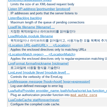
Limits the size of an XML-based request body
Listen [
IP-address
:]
portnumber
[
protocol
]
IP addresses and ports that the server listens to
ListenBacklog
backlog
Maximum length of the queue of pending connections
LoadFile
filename
[
filename
] ...
지정한 목적파일이나 라이브러리를 읽어들인다
LoadModule
module filename
목적파일이나 라이브러리를 읽어들이고, 사용가능한 모듈 목록에 추
<Location
URL-path
|
URL
> ... </Location>
Applies the enclosed directives only to matching URLs
<LocationMatch
regex
> ... </LocationMatch>
Applies the enclosed directives only to regular-expression matching 
LogFormat
format
|
nickname
[
nickname
]
로그파일에 사용할 형식을 기술한다
LogLevel [
module
:]
level
[
module
:
level
] ...
Controls the verbosity of the ErrorLog
LogMessage
message
[hook=
hook
] [expr=
expression
]
Log user-defined message to error log
LuaAuthzProvider provider_name /path/to/lua/script.lua function
Plug an authorization provider function into
mod_authz_core
LuaCodeCache stat|forever|never
Configure the compiled code cache.