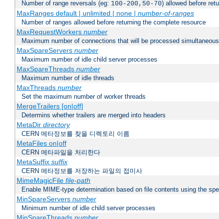
Number of range reversals (eg:
) allowed before ret
100-200,50-70
MaxRanges default | unlimited | none |
number-of-ranges
Number of ranges allowed before returning the complete resource
MaxRequestWorkers
number
Maximum number of connections that will be processed simultaneous
MaxSpareServers
number
Maximum number of idle child server processes
MaxSpareThreads
number
Maximum number of idle threads
MaxThreads
number
Set the maximum number of worker threads
MergeTrailers [on|off]
Determins whether trailers are merged into headers
MetaDir
directory
CERN 메타정보를 찾을 디렉토리 이름
MetaFiles on|off
CERN 메타파일을 처리한다
MetaSuffix
suffix
CERN 메타정보를 저장하는 파일의 접미사
MimeMagicFile
file-path
Enable MIME-type determination based on file contents using the spec
MinSpareServers
number
Minimum number of idle child server processes
MinSpareThreads
number