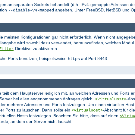
en an separaten Sockets behandelt (d.h. IPv4-gemappte Adressen deak
tion
angeben. Unter FreeBSD, NetBSD und O
--disable-v4-mapped
die meisten Konfigurationen gar nicht erforderlich. Wenn nicht angegeb
ollangabe wird sowohl dazu verwendet, herauszufinden, welches Modul A
-Direktive zu aktivieren.
Filter
che Ports benutzen, beispielsweise
auf Port 8443:
https
ie teilt dem Hauptserver lediglich mit, an welchen Adressen und Ports 
r Server bei allen angenommenen Anfragen gleich.
-Abs
<VirtualHost>
oder mehrere Adressen und Ports festzulegen. Um einen virtuellen Hos
er Ports zu lauschen. Dann sollte ein
-Abschnitt für d
<VirtualHost>
rtuellen Hosts festzulegen. Beachten Sie bitte, dass auf einen
<Virtu
urde, an dem der Server nicht lauscht.