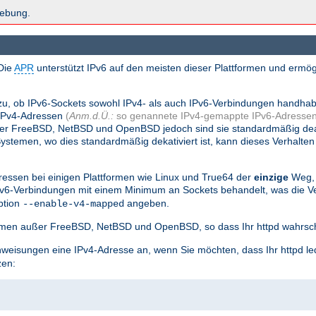
hebung.
Die
APR
unterstützt IPv6 auf den meisten dieser Plattformen und ermög
.
zu, ob IPv6-Sockets sowohl IPv4- als auch IPv6-Verbindungen handha
 IPv4-Adressen
(
Anm.d.Ü.:
so genannete IPv4-gemappte IPv6-Adressen
nter FreeBSD, NetBSD und OpenBSD jedoch sind sie standardmäßig dea
stemen, wo dies standardmäßig dekativiert ist, kann dieses Verhalten
essen bei einigen Plattformen wie Linux und True64 der
einzige
Weg, 
Pv6-Verbindungen mit einem Minimum an Sockets behandelt, was die
ption
angeben.
--enable-v4-mapped
tformen außer FreeBSD, NetBSD und OpenBSD, so dass Ihr httpd wahrsch
weisungen eine IPv4-Adresse an, wenn Sie möchten, dass Ihr httpd le
zen: