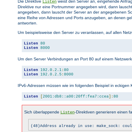
Die Direktive
weist den Server an, eingehende Anfrag
Listen
Direktive nur eine Portnummer angegeben wird, dann lauscht
angegeben, dann lauscht der Server an der angegebenen Sc
eine Reihe von Adressen und Ports anzugeben, an denen gela
antworten.
Um beispielsweise den Server zu veranlassen, auf allen Netz
Listen
80
Listen
8000
Um den Server Verbindungen an Port 80 auf einem Netzwerkin
Listen
192.0
.
2.1
:
80
Listen
192.0
.
2.5
:
8000
IPv6-Adressen müssen wie im folgenden Beispiel in eckige
Listen
[
2001:db8::a00:20ff:fea7:ccea
]:
80
Sich überlappende
-Direktiven generieren einen fa
Listen
(48)Address already in use: make_sock: coul