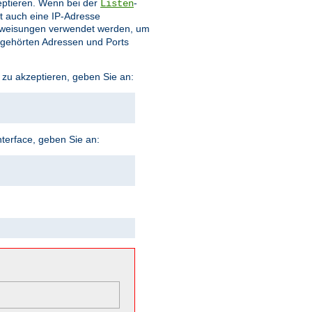
eptieren. Wenn bei der
-
Listen
t auch eine IP-Adresse
weisungen verwendet werden, um
bgehörten Adressen und Ports
 zu akzeptieren, geben Sie an:
terface, geben Sie an: