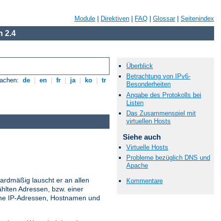
Module
|
Direktiven
|
FAQ
|
Glossar
|
Seitenindex
 2.4
Überblick
Betrachtung von IPv6-
rachen:
de
|
en
|
fr
|
ja
|
ko
|
tr
Besonderheiten
Angabe des Protokolls bei
Listen
Das Zusammenspiel mit
virtuellen Hosts
Siehe auch
Virtuelle Hosts
Probleme bezüglich DNS und
Apache
ardmäßig lauscht er an allen
Kommentare
hlten Adressen, bzw. einer
ne IP-Adressen, Hostnamen und