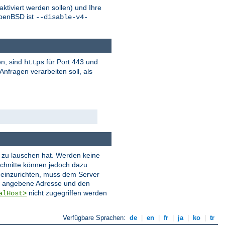
tiviert werden sollen) und Ihre
penBSD ist
--disable-v4-
en, sind
für Port 443 und
https
nfragen verarbeiten soll, als
er zu lauschen hat. Werden keine
chnitte können jedoch dazu
t einzurichten, muss dem Server
ie angebene Adresse und den
nicht zugegriffen werden
alHost>
Verfügbare Sprachen:
de
|
en
|
fr
|
ja
|
ko
|
tr