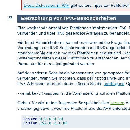
Diese Diskussion im Wiki
gibt weitere Tipps zur Fehlerbe
Betrachtung von IPv6-Besonderheiten
Eine wachsende Anzahl von Plattformen implementiert IPv6. 
verwenden und über IPv6 gesendete Anfragen zu behandeln
Für httpd-Administratoren kommt erschwerend die Frage hin
Verbindungen an IPv6-Sockets werden auf IPv6 abgebildete
standardmäßig auf den meisten Plattformen erlaubt sind. U
Systemgrundsätzen dieser Plattformen zu entsprechen. Auf Sy
Parameter für den httpd geändert werden.
Auf der anderen Seite ist die Verwendung von gemappten Adr
verwenden. Wenn Sie möchten, dass der
IPv4- und I
httpd
IPv6-Adressen erfordert, dann müssen Sie die
-O
configure
ist die Voreinstellung auf allen Plat
--enable-v4-mapped
Geben Sie wie in dem folgenden Beispiel bei allen
-An
Listen
unabhängig davon, was Ihre Plattform und die APR unterstüt
Listen
0.0
.
0.0
:
80
Listen
192.0
.
2.1
:
80