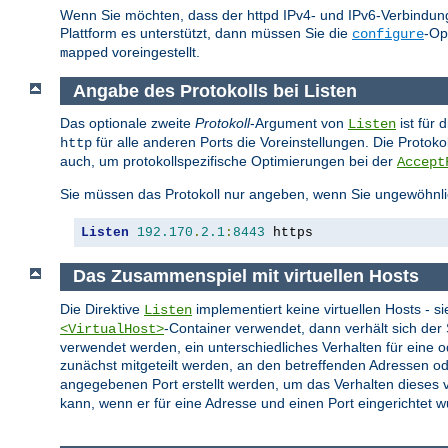
Wenn Sie möchten, dass der httpd IPv4- und IPv6-Verbindung
Plattform es unterstützt, dann müssen Sie die
-Op
configure
voreingestellt.
mapped
Angabe des Protokolls bei Listen
Das optionale zweite
Protokoll
-Argument von
ist für 
Listen
für alle anderen Ports die Voreinstellungen. Die Protok
http
auch, um protokollspezifische Optimierungen bei der
Accept
Sie müssen das Protokoll nur angeben, wenn Sie ungewöhnli
Listen
192.170
.
2.1
:
8443
 https
Das Zusammenspiel mit virtuellen Hosts
Die Direktive
implementiert keine virtuellen Hosts - s
Listen
-Container verwendet, dann verhält sich de
<VirtualHost>
verwendet werden, ein unterschiedliches Verhalten für eine 
zunächst mitgeteilt werden, an den betreffenden Adressen od
angegebenen Port erstellt werden, um das Verhalten dieses vi
kann, wenn er für eine Adresse und einen Port eingerichtet w