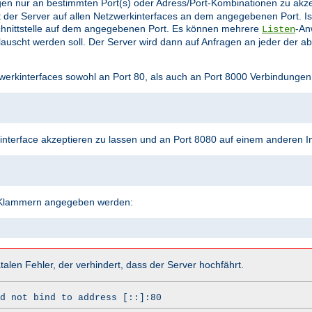
en nur an bestimmten Port(s) oder Adress/Port-Kombinationen zu akz
 der Server auf allen Netzwerkinterfaces an dem angegebenen Port. Is
hnittstelle auf dem angegebenen Port. Es können mehrere
-An
Listen
uscht werden soll. Der Server wird dann auf Anfragen an jeder der a
werkinterfaces sowohl an Port 80, als auch an Port 8000 Verbindungen
terface akzeptieren zu lassen und an Port 8080 auf einem anderen In
n Klammern angegeben werden:
talen Fehler, der verhindert, dass der Server hochfährt.
d not bind to address [::]:80