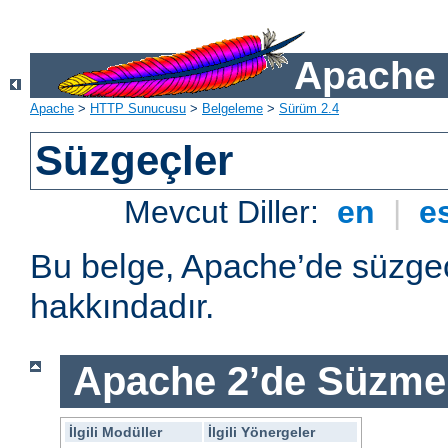
Apache 
Apache
>
HTTP Sunucusu
>
Belgeleme
>
Sürüm 2.4
Süzgeçler
Mevcut Diller:
en
|
e
Bu belge, Apache’de süzgeç
hakkındadır.
Apache 2’de Süzme 
İlgili Modüller
İlgili Yönergeler