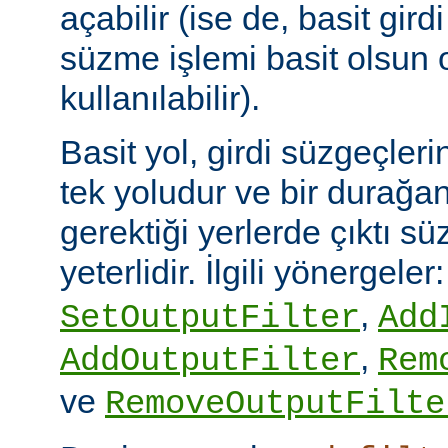
açabilir (ise de, basit gird
süzme işlemi basit olsun 
kullanılabilir).
Basit yol, girdi süzgeçler
tek yoludur ve bir durağan
gerektiği yerlerde çıktı sü
yeterlidir. İlgili yönergeler
,
SetOutputFilter
Add
,
AddOutputFilter
Rem
ve
RemoveOutputFilte