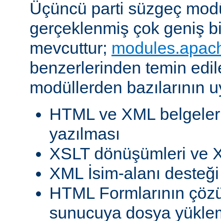
Üçüncü parti süzgeç modül
gerçeklenmiş çok geniş b
mevcuttur;
modules.apac
benzerlerinden temin edil
modüllerden bazılarının u
HTML ve XML belgeleri
yazılması
XSLT dönüşümleri ve X
XML İsim-alanı desteği
HTML Formlarının çöz
sunucuya dosya yükle