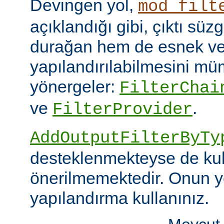
Devingen yol,
mod_filt
açıklandığı gibi, çıktı sü
durağan hem de esnek ve
yapılandırılabilmesini mümk
yönergeler:
FilterChai
ve
.
FilterProvider
AddOutputFilterByTy
desteklenmekteyse de kull
önerilmemektedir. Onun y
yapılandırma kullanınız.