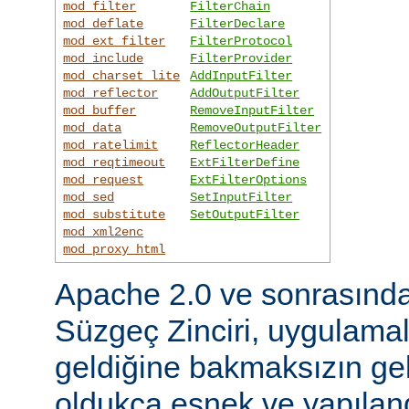
mod_filter
FilterChain
mod_deflate
FilterDeclare
mod_ext_filter
FilterProtocol
mod_include
FilterProvider
mod_charset_lite
AddInputFilter
mod_reflector
AddOutputFilter
mod_buffer
RemoveInputFilter
mod_data
RemoveOutputFilter
mod_ratelimit
ReflectorHeader
mod_reqtimeout
ExtFilterDefine
mod_request
ExtFilterOptions
mod_sed
SetInputFilter
mod_substitute
SetOutputFilter
mod_xml2enc
mod_proxy_html
Apache 2.0 ve sonrasınd
Süzgeç Zinciri, uygulama
geldiğine bakmaksızın gel
oldukça esnek ve yapılandı