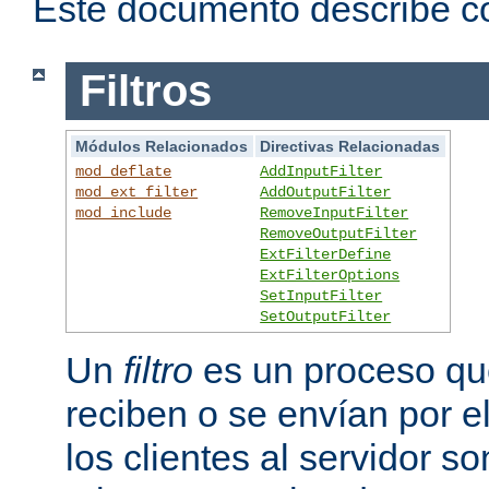
Este documento describe có
Filtros
Módulos Relacionados
Directivas Relacionadas
mod_deflate
AddInputFilter
mod_ext_filter
AddOutputFilter
mod_include
RemoveInputFilter
RemoveOutputFilter
ExtFilterDefine
ExtFilterOptions
SetInputFilter
SetOutputFilter
Un
filtro
es un proceso que
reciben o se envían por e
los clientes al servidor 