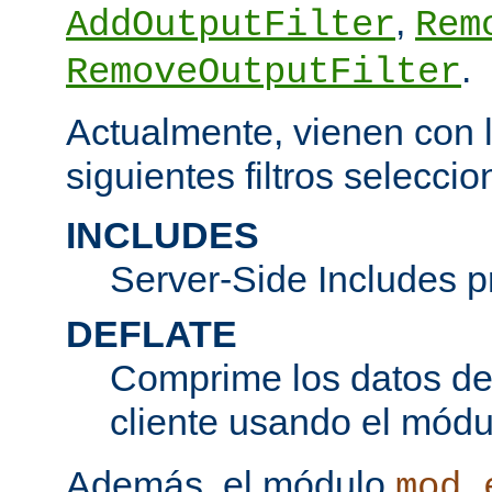
,
AddOutputFilter
Rem
.
RemoveOutputFilter
Actualmente, vienen con l
siguientes filtros seleccio
INCLUDES
Server-Side Includes 
DEFLATE
Comprime los datos de 
cliente usando el mód
Además, el módulo
mod_