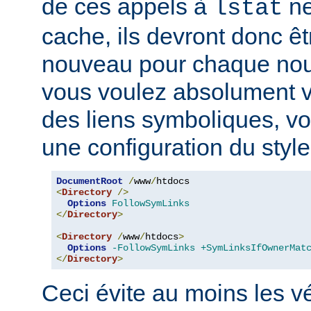
de ces appels à
ne
lstat
cache, ils devront donc ê
nouveau pour chaque nouv
vous voulez absolument vér
des liens symboliques, vo
une configuration du style
DocumentRoot
/
www
/
<
Directory
/>
Options
FollowSymLinks
</
Directory
>
<
Directory
/
www
/
htdocs
>
Options
-FollowSymLinks
+SymLinksIfOwnerMat
</
Directory
>
Ceci évite au moins les vé