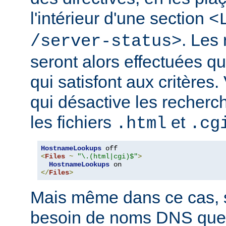
l'intérieur d'une section
<
. Les
/server-status>
seront alors effectuées q
qui satisfont aux critères
qui désactive les recher
les fichiers
et
.html
.cg
HostnameLookups
<
Files
~
"\.(html|cgi)$"
>
HostnameLookups
</
Files
>
Mais même dans ce cas, s
besoin de noms DNS que 