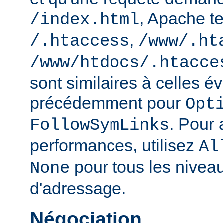
, Apache te
/index.html
,
/.htaccess
/www/.ht
/www/htdocs/.htacce
sont similaires à celles 
précédemment pour
Opt
. Pour 
FollowSymLinks
performances, utilisez
Al
pour tous les nivea
None
d'adressage.
Négociation