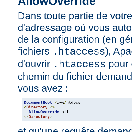
AllowOverride
Dans toute partie de votr
d'adressage où vous auto
de la configuration (en gé
fichiers
), Apa
.htaccess
d'ouvrir
pour 
.htaccess
chemin du fichier demand
vous avez :
DocumentRoot
/
www
/
<
Directory
/>
AllowOverride
</
Directory
>
et qu'une requête demand