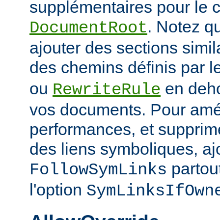
supplémentaires pour le c
. Notez q
DocumentRoot
ajouter des sections simil
des chemins définis par l
ou
en deho
RewriteRule
vos documents. Pour amél
performances, et supprime
des liens symboliques, ajo
partout
FollowSymLinks
l'option
SymLinksIfOwn