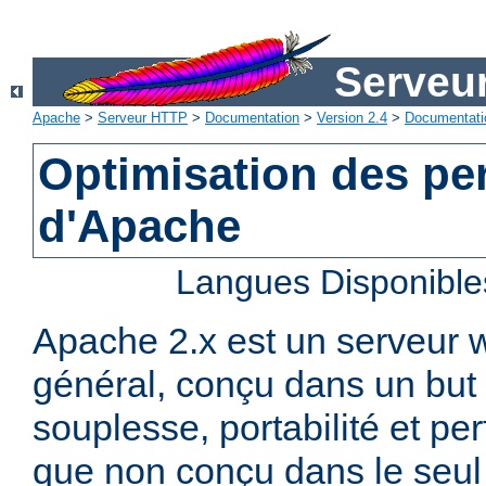
Serveu
Apache
>
Serveur HTTP
>
Documentation
>
Version 2.4
>
Documentati
Optimisation des p
d'Apache
Langues Disponible
Apache 2.x est un serveur
général, conçu dans un but 
souplesse, portabilité et p
que non conçu dans le seul 