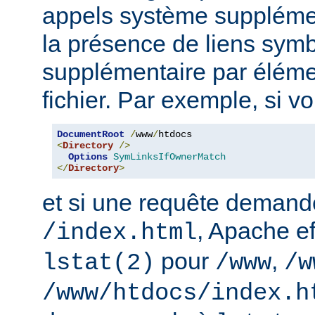
appels système supplémen
la présence de liens sym
supplémentaire par élém
fichier. Par exemple, si v
DocumentRoot
/
www
/
<
Directory
/>
Options
SymLinksIfOwnerMatch
</
Directory
>
et si une requête demand
, Apache ef
/index.html
pour
,
lstat(2)
/www
/w
/www/htdocs/index.h