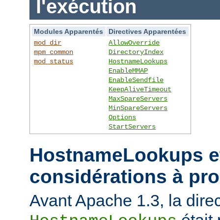
l'exécution
Modules Apparentés
Directives Apparentées
mod_dir
AllowOverride
mpm_common
DirectoryIndex
mod_status
HostnameLookups
EnableMMAP
EnableSendfile
KeepAliveTimeout
MaxSpareServers
MinSpareServers
Options
StartServers
HostnameLookups et
considérations à pr
Avant Apache 1.3, la direc