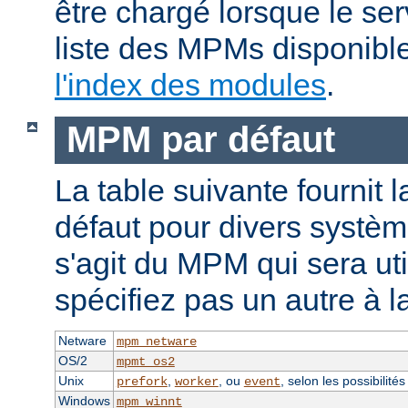
être chargé lorsque le se
liste des MPMs disponible
l'index des modules
.
MPM par défaut
La table suivante fournit 
défaut pour divers système
s'agit du MPM qui sera uti
spécifiez pas un autre à l
Netware
mpm_netware
OS/2
mpmt_os2
Unix
,
, ou
, selon les possibilité
prefork
worker
event
Windows
mpm_winnt