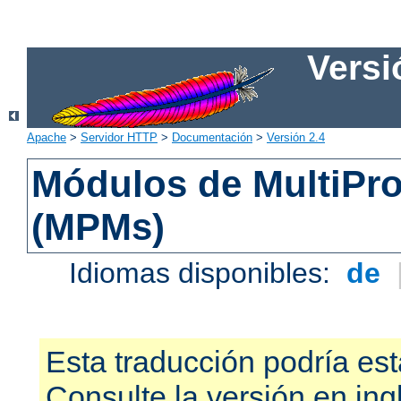
Versi
Apache
>
Servidor HTTP
>
Documentación
>
Versión 2.4
Módulos de MultiPr
(MPMs)
Idiomas disponibles:
de
Esta traducción podría est
Consulte la versión en ing