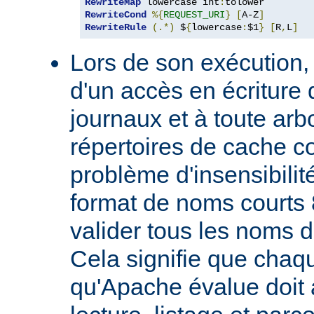
RewriteMap
 lowercase int
:
RewriteCond
%{
REQUEST_URI
}
[
A-Z
]
RewriteRule
(.*)
 $
{
lowercase
:
$1
}
[
R
,
L
]
Lors de son exécution,
d'un accès en écriture 
journaux et à toute ar
répertoires de cache co
problème d'insensibilit
format de noms courts 
valider tous les noms 
Cela signifie que chaqu
qu'Apache évalue doit a