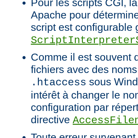
Pour les scripts CGI, l
Apache pour déterminer
script est configurable 
ScriptInterpreter
Comme il est souvent di
fichiers avec des noms
sous Windo
.htaccess
intérêt à changer le no
configuration par répert
directive
AccessFile
Toute erreur survenant