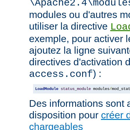
\Apache2.4\module
modules ou d'autres mo
utiliser la directive
Loa
exemple, pour activer l
ajoutez la ligne suivan
directives d'activation 
) :
access.conf
LoadModule
status_module
 modules
/
mod_sta
Des informations sont a
disposition pour
créer 
chargeables