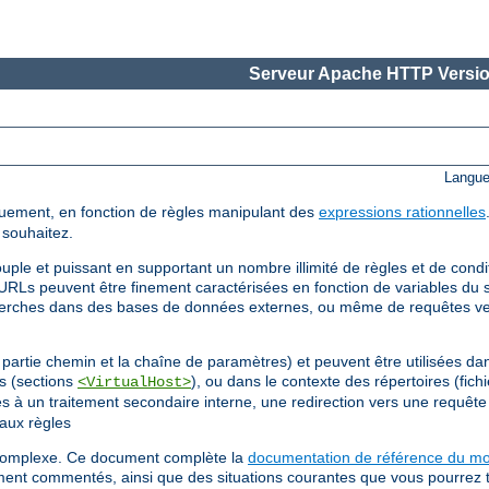
Serveur Apache HTTP Versio
Langue
uement, en fonction de règles manipulant des
expressions rationnelles
 souhaitez.
uple et puissant en supportant un nombre illimité de règles et de cond
URLs peuvent être finement caractérisées en fonction de variables du s
cherches dans des bases de données externes, ou même de requêtes v
partie chemin et la chaîne de paramètres) et peuvent être utilisées dan
ls (sections
), ou dans le contexte des répertoires (fich
<VirtualHost>
gles à un traitement secondaire interne, une redirection vers une requê
aux règles
s complexe. Ce document complète la
documentation de référence du m
ment commentés, ainsi que des situations courantes que vous pourrez 