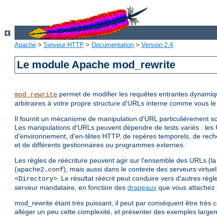
Apache
>
Serveur HTTP
>
Documentation
>
Version 2.4
Le module Apache mod_rewrite
permet de modifier les requêtes entrantes dynamiq
mod_rewrite
arbitraires à votre propre structure d'URLs interne comme vous le
Il fournit un mécanisme de manipulation d'URL particulièrement so
Les manipulations d'URLs peuvent dépendre de tests variés : les 
d'environnement, d'en-têtes HTTP, de repères temporels, de re
et de différents gestionnaires ou programmes externes.
Les règles de réécriture peuvent agir sur l'ensemble des URLs (la 
(
), mais aussi dans le contexte des serveurs virtue
apache2.conf
. Le résultat réécrit peut conduire vers d'autres rè
<Directory>
serveur mandataire, en fonction des
drapeaux
que vous attachez 
mod_rewrite étant très puissant, il peut par conséquent être trè
alléger un peu cette complexité, et présenter des exemples large