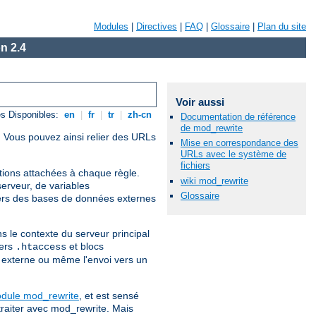
Modules
|
Directives
|
FAQ
|
Glossaire
|
Plan du site
n 2.4
Voir aussi
s Disponibles:
en
|
fr
|
tr
|
zh-cn
Documentation de référence
de mod_rewrite
. Vous pouvez ainsi relier des URLs
Mise en correspondance des
URLs avec le système de
fichiers
itions attachées à chaque règle.
wiki mod_rewrite
erveur, de variables
Glossaire
ers des bases de données externes
s le contexte du serveur principal
iers
et blocs
.htaccess
te externe ou même l'envoi vers un
odule mod_rewrite
, et est sensé
traiter avec mod_rewrite. Mais