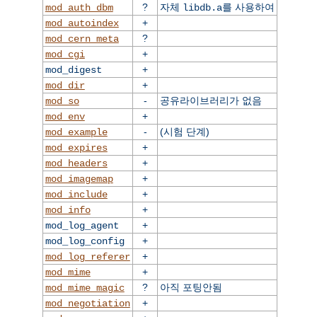
?
자체
를 사용하여
mod_auth_dbm
libdb.a
+
mod_autoindex
?
mod_cern_meta
+
mod_cgi
+
mod_digest
+
mod_dir
-
공유라이브러리가 없음
mod_so
+
mod_env
-
(시험 단계)
mod_example
+
mod_expires
+
mod_headers
+
mod_imagemap
+
mod_include
+
mod_info
+
mod_log_agent
+
mod_log_config
+
mod_log_referer
+
mod_mime
?
아직 포팅안됨
mod_mime_magic
+
mod_negotiation