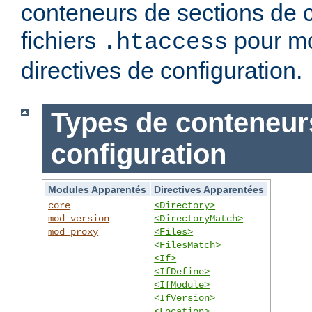
conteneurs de sections de c
fichiers
pour mo
.htaccess
directives de configuration.
Types de conteneur
configuration
Modules Apparentés
Directives Apparentées
core
<Directory>
mod_version
<DirectoryMatch>
mod_proxy
<Files>
<FilesMatch>
<If>
<IfDefine>
<IfModule>
<IfVersion>
<Location>