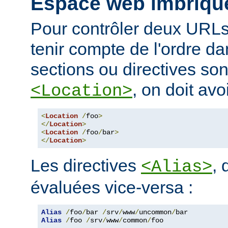
Espace web imbriqu
Pour contrôler deux URLs
tenir compte de l'ordre da
sections ou directives so
, on doit avoi
<Location>
<
Location
/
foo
>
</
Location
>
<
Location
/
foo
/
bar
>
</
Location
>
Les directives
, 
<Alias>
évaluées vice-versa :
Alias
/
foo
/
bar 
/
srv
/
www
/
uncommon
/
Alias
/
foo 
/
srv
/
www
/
common
/
foo