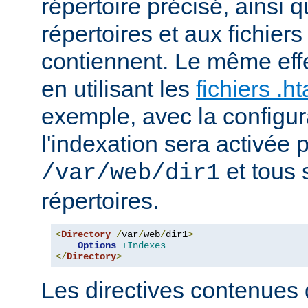
répertoire précisé, ainsi 
répertoires et aux fichier
contiennent. Le même effe
en utilisant les
fichiers .h
exemple, avec la configur
l'indexation sera activée p
et tous 
/var/web/dir1
répertoires.
<
Directory
/
var
/
web
/
dir1
>
Options
+Indexes
</
Directory
>
Les directives contenues