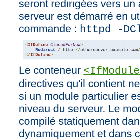
seront redirigées vers un a
serveur est démarré en uti
commande :
httpd -DC
<
IfDefine
ClosedForNow
>
Redirect
/
 http
://
otherserver
.
example
.
com
</
IfDefine
>
Le conteneur
<IfModule
directives qu'il contient n
si un module particulier e
niveau du serveur. Le modu
compilé statiquement dans
dynamiquement et dans ce