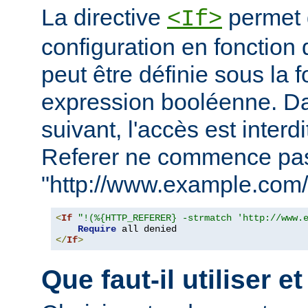
La directive
permet d
<If>
configuration en fonction 
peut être définie sous la 
expression booléenne. D
suivant, l'accès est interd
Referer ne commence pa
"http://www.example.com/
<
If
"!(%{HTTP_REFERER} -strmatch 'http://www.
Require
</
If
>
Que faut-il utiliser e