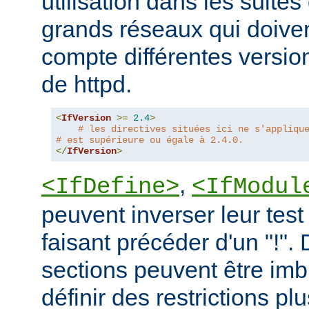
utilisation dans les suites 
grands réseaux qui doive
compte différentes version
de httpd.
<
IfVersion
>=
2.4
>
# les directives situées ici ne s'appliqu
# est supérieure ou égale à 2.4.0.
</
IfVersion
>
,
<IfDefine>
<IfModul
peuvent inverser leur test
faisant précéder d'un "!".
sections peuvent être imb
définir des restrictions p