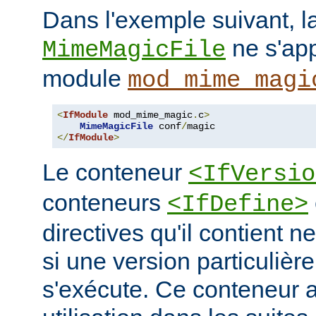
Dans l'exemple suivant, la
ne s'app
MimeMagicFile
module
mod_mime_magi
<
IfModule
 mod_mime_magic
.
c
>
MimeMagicFile
 conf
/
</
IfModule
>
Le conteneur
<IfVersio
conteneurs
<IfDefine>
directives qu'il contient n
si une version particulièr
s'exécute. Ce conteneur 