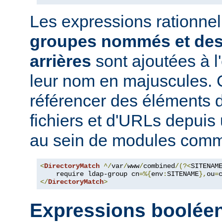
Les expressions rationne
groupes nommés et des
arrières
sont ajoutées à 
leur nom en majuscules. 
référencer des éléments 
fichiers et d'URLs depuis
au sein de modules co
<
DirectoryMatch
^/
var
/
www
/
combined
/(?<
SITENAM
    require ldap-group cn
=%{
env
:
SITENAME
},
ou
=
</
DirectoryMatch
>
Expressions boolée