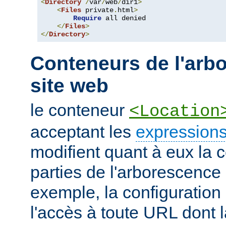
<
Directory
/
var
/
web
/
dir1
>
<
Files
 private
.
html
>
Require
 all denied

</
Files
>
</
Directory
>
Conteneurs de l'arb
site web
le conteneur
<Location
acceptant les
expressions
modifient quant à eux la c
parties de l'arborescence
exemple, la configuration 
l'accès à toute URL dont 