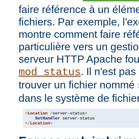
faire référence à un élé
fichiers. Par exemple, l'e
montre comment faire ré
particulière vers un gesti
serveur HTTP Apache four
. Il n'est pa
mod_status
trouver un fichier nommé
dans le système de fichie
<
Location
/
server-status
>
SetHandler
</
Location
>