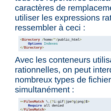
caractères de remplacem
utiliser les expressions ra
ressembler à ceci :
<
Directory
/
home
/*/
public_html
>
Options
Indexes
</
Directory
>
Avec les conteneurs utili
rationnelles, on peut inter
nombreux types de fichie
simultanément :
+<
FilesMatch
 \.
(?
i
:
gif
|
jpe
?
g
|
png
)
$
>
Require
</
FilesMatch
>