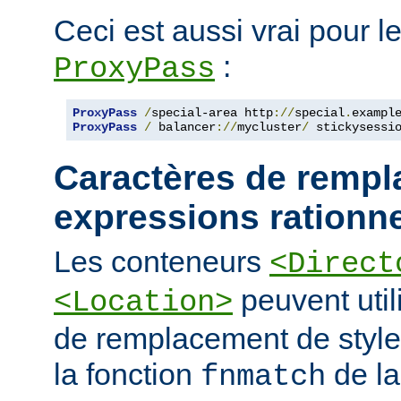
Ceci est aussi vrai pour le
:
ProxyPass
ProxyPass
/
special-area http
://
special
.
exampl
ProxyPass
/
 balancer
://
mycluster
/
 stickysessi
Caractères de rempl
expressions rationne
Les conteneurs
<Direct
peuvent util
<Location>
de remplacement de styl
la fonction
de la
fnmatch