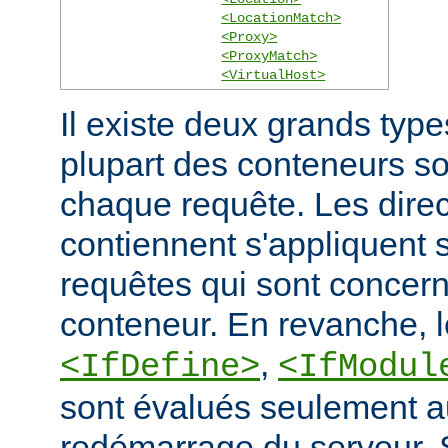
<LocationMatch>
<Proxy>
<ProxyMatch>
<VirtualHost>
Il existe deux grands typ
plupart des conteneurs s
chaque requête. Les direct
contiennent s'appliquent
requêtes qui sont concern
conteneur. En revanche, 
,
<IfDefine>
<IfModul
sont évalués seulement a
redémarrage du serveur. S