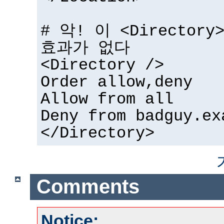
# 악! 이 <Directo
효과가 없다
<Directory />
Order allow,deny
Allow from all
Deny from badguy.ex
</Directory>
Comments
Notice: