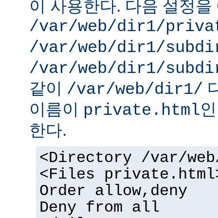
이 사용한다. 다음 설정을 
/var/web/dir1/priva
/var/web/dir1/subdi
/var/web/dir1/subdi
같이
디
/var/web/dir1/
이름이
인
private.html
한다.
<Directory /var/web
<Files private.html
Order allow,deny
Deny from all