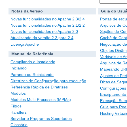
Notas da Versão
Guia do Usuá
Novas funcionalidades no Apache 2.3/2.4
Portas de escu
Novas funcionalidades no Apache 2.1/2.2
Arquivos de C
Novas funcionalidades no Apache 2.0
Seções de Con
Atualizando da versão 2.2 para 2.4
Cachê de Con
Licença Apache
Negociação de
Objetos Dinâm
Manual de Referência
Variáveis de A
Compilando e Instalando
Arquivos de Re
Iniciando
Mapeando URLs
Parando ou Reiniciando
Ajustes de Pe
Diretrizes de Configuração para execução
Dicas de Segu
Referência Rápida de Diretrizes
Configurações 
Módulos
Encriptamento
Módulos Multi-Processos (MPMs)
Execução Suex
Filtros
Guia para Ree
Handlers
Hosting Virtuai
Servidor e Programas Suportados
Glossário